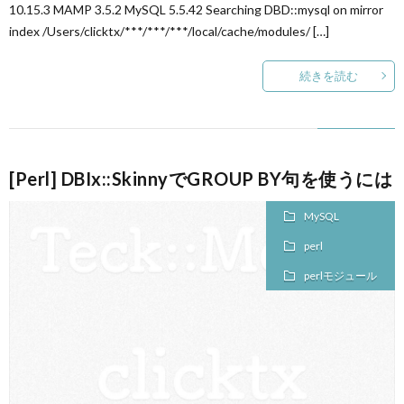
10.15.3 MAMP 3.5.2 MySQL 5.5.42 Searching DBD::mysql on mirror
index /Users/clicktx/***/***/***/local/cache/modules/ […]
続きを読む
[Perl] DBIx::SkinnyでGROUP BY句を使うには
MySQL
perl
perlモジュール