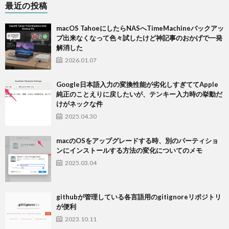
最近の投稿
macOS TahoeにしたらNASへTimeMachineバックアッ
プ出来なくなって色々試したけど神記事のおかげで一発
解消した
2026.01.07
Google日本語入力の変換性能が劣化しすぎててApple
純正のことえりに戻したいが、テンキー入力時の挙動だ
けがネックな件
2025.04.30
macのOSをアップグレードする時、別のパーティショ
ンにインストールする方法の変化についてのメモ
2025.03.04
githubが管理している各言語用のgitignoreリポジトリ
が便利
2023.10.11