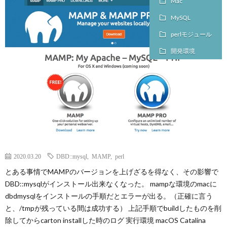
Mac
ロ
MySQL
perlモジュール
グ
開発環境
に
つ
い
て
2020.03.20
DBD::mysql
,
MAMP
,
perl
とある事情でMAMPのバージョンを上げざるを得なく、その影響で
DBD::mysqlがインストール出来なくなった。 mampな環境のmacに
dbdmysqlをインストールの手順だとエラーが出る。（正確に言う
と、/tmpが残っている間は成功する） 上記手順でbuildしたものを削
除してからcarton installした時のログ 実行環境 macOS Catalina