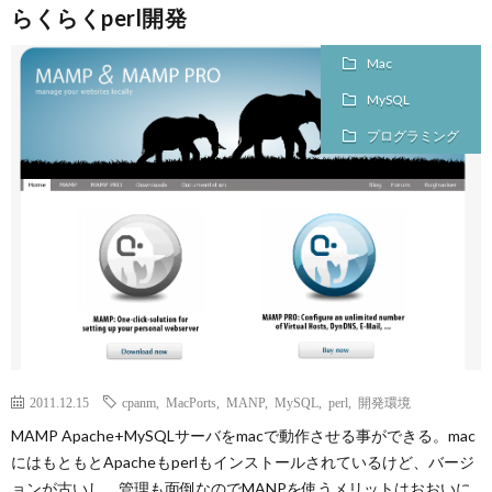
らくらくperl開発
Mac
MySQL
プログラミング
2011.12.15
cpanm
,
MacPorts
,
MANP
,
MySQL
,
perl
,
開発環境
MAMP Apache+MySQLサーバをmacで動作させる事ができる。mac
にはもともとApacheもperlもインストールされているけど、バージ
ョンが古いし、管理も面倒なのでMANPを使うメリットはおおいに