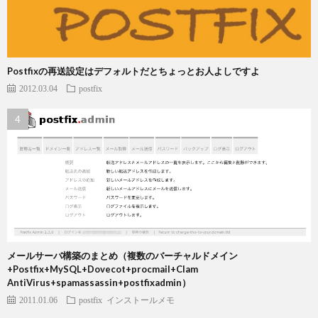
Postfixの再送設定はデフォルトだとちょっとお人よしですよ
2012.03.04
postfix
メールサーバ構築のまとめ（複数のバーチャルドメイン
+Postfix+MySQL+Dovecot+procmail+Clam
AntiVirus+spamassassin+postfixadmin）
2011.01.06
postfix
インストールメモ