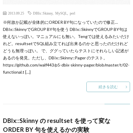
2013.09.25
DBIx::Skinny
,
MySQL
,
perl
※何故か記載が全体的にORDER BY句になっていたので修正…
DBIx::SkinnyでGROUP BY句を使う DBIx::SkinnyでGROUP BY句は
使えないっぽい。マニュアルにも無い。Tengでは使えるみたいだけ
れど。resultsetでSQL組み立てれば出来るのかと思ったのだけれど
どうも無理っぽい。 で、ググっていたらテストにそれらしい記述が
あるのを発見。ただし、DBIx::Skinny::Pager のテスト。
https://github.com/walf443/p5-dbix-skinny-pager/blob/master/t/02-
functional.t […]
続きを読む
DBIx::Skinny の resultset を使って変な
ORDER BY 句を使えるかの実験