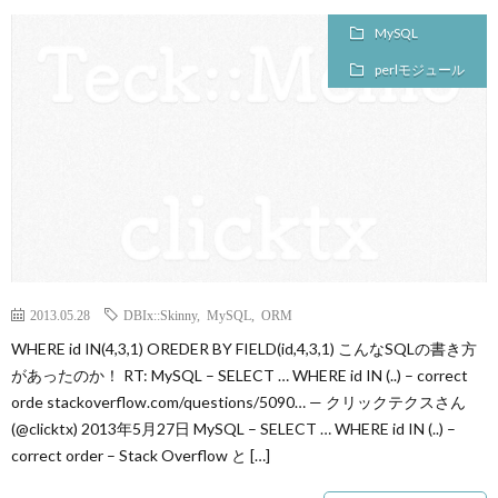
MySQL
perlモジュール
2013.05.28
DBIx::Skinny
,
MySQL
,
ORM
WHERE id IN(4,3,1) OREDER BY FIELD(id,4,3,1) こんなSQLの書き方
があったのか！ RT: MySQL – SELECT … WHERE id IN (..) – correct
orde stackoverflow.com/questions/5090… — クリックテクスさん
(@clicktx) 2013年5月27日 MySQL – SELECT … WHERE id IN (..) –
correct order – Stack Overflow と […]