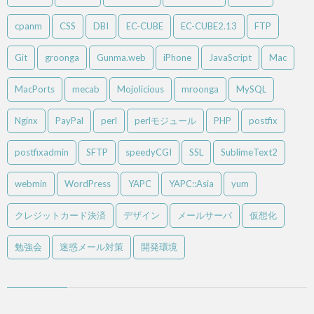
cpanm
CSS
DBI
EC-CUBE
EC-CUBE2.13
FTP
Git
groonga
Gunma.web
iPhone
JavaScript
Mac
MacPorts
mecab
Mojolicious
mroonga
MySQL
Nginx
PayPal
perl
perlモジュール
PHP
postfix
postfixadmin
SFTP
speedyCGI
SSL
SublimeText2
webmin
WordPress
YAPC
YAPC::Asia
yum
クレジットカード決済
デザイン
メールサーバ
仮想化
勉強会
迷惑メール対策
開発環境