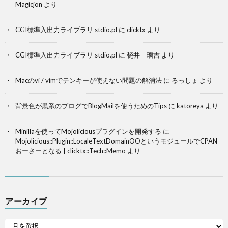
Magicjon
より
CGI標準入出力ライブラリ stdio.pl
に
clicktx
より
CGI標準入出力ライブラリ stdio.pl
に
甃井 璃吉
より
Macのvi / vimでテンキーが使えない問題の解消法
に
るっしょ
より
背景色が黒系のブログでBlogMailを使うためのTips
に
katoreya
より
Minillaを使ってMojoliciousプラグインを開発する
に
Mojolicious::Plugin::LocaleTextDomainOOというモジュールでCPAN
おーさーとなる | clicktx::Tech::Memo
より
アーカイブ