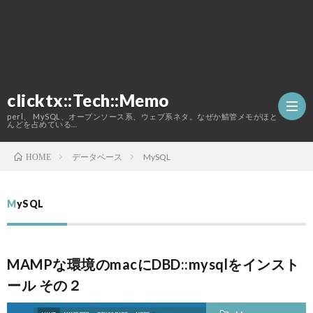
clicktx::Tech::Memo
perl、 MySQL、オープンソース系、ウェブ系ネタ。なぜか鯖管メモがほと
んどを占めている…
データベース
MySQL
HOME
ホ
MySQL
ー
こ
ム
の
MAMPな環境のmacにDBD::mysqlをインスト
ール その２
ブ