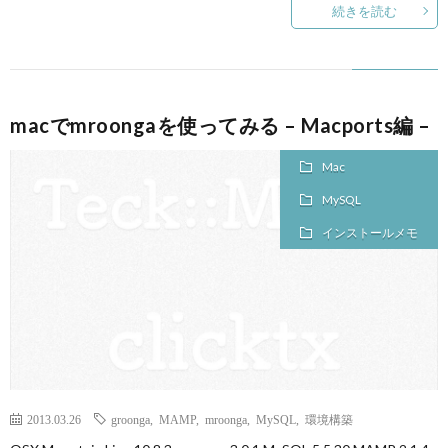
続きを読む
macでmroongaを使ってみる – Macports編 –
Mac
MySQL
インストールメモ
2013.03.26
groonga
,
MAMP
,
mroonga
,
MySQL
,
環境構築