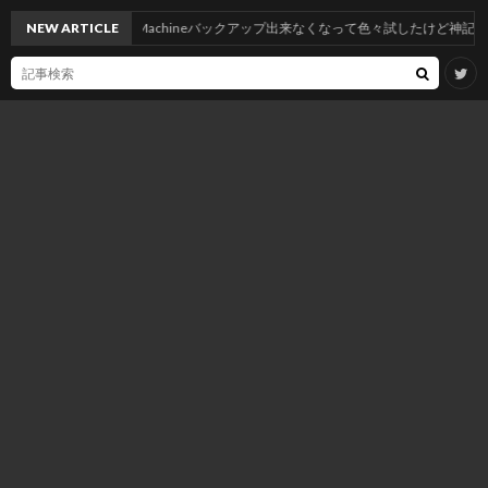
らNASへTimeMachineバックアップ出来なくなって色々試したけど神記事のおかげで一
NEW ARTICLE