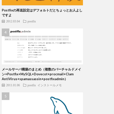
Postfixの再送設定はデフォルトだとちょっとお人よし
ですよ
2012.03.04
postfix
メールサーバ構築のまとめ（複数のバーチャルドメイ
ン+Postfix+MySQL+Dovecot+procmail+Clam
AntiVirus+spamassassin+postfixadmin）
2011.01.06
postfix
インストールメモ