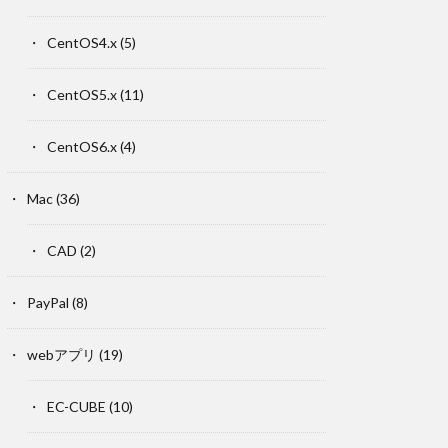
CentOS4.x
(5)
CentOS5.x
(11)
CentOS6.x
(4)
Mac
(36)
CAD
(2)
PayPal
(8)
webアプリ
(19)
EC-CUBE
(10)