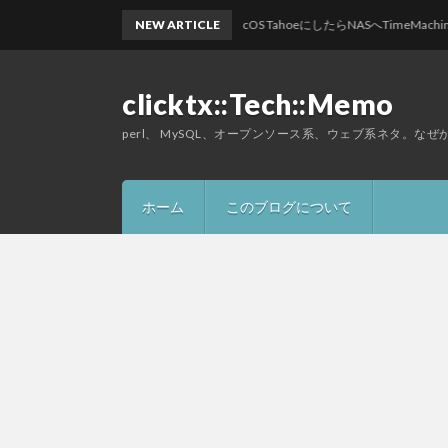
NEW ARTICLE
macOS TahoeにしたらNASへTimeMachin
clicktx::Tech::Memo
perl、 MySQL、オープンソース系、ウェブ系ネタ。な
ホーム
このブログについて