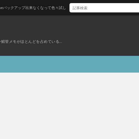
eバックアップ出来なくなって色々試したけど神記事のおかげで一発解消した
ぜか鯖管メモがほとんどを占めている…