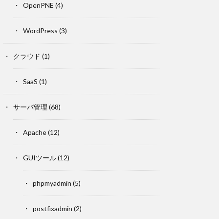
OpenPNE
(4)
WordPress
(3)
クラウド
(1)
SaaS
(1)
サーバ管理
(68)
Apache
(12)
GUIツール
(12)
phpmyadmin
(5)
postfixadmin
(2)