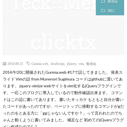
勉強会
ロ
雑記
グ
に
つ
2014.09.25
Gunma.web
,
JavaScript
,
jQuery
,
vim
,
勉強会
い
2014/9/20に開催されたGunma.web #17で話してきました。 発表ス
ライド Vimの話 from Munenori Sugimura コードはgithubに置いてあ
て
ります。 jquery-vimize webサイトをvim化するjQueryプラグインで
す。一応このブログに導入しているので動作確認出来ます。 コマン
ドはこの辺に書いてあります。 書いたキッカケ もともと自分が書い
たコードがあったのですが、ページトップに移動するコマンドがgだ
ったのをとある方に「ggじゃないんですか？」って言われたのでち
ゃんと動くように書いてみました。 補足など 初めてのjQueryプラグ
イン作成なので […]