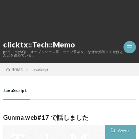
clicktx::Tech::Memo
perl、 MySQL、オープンソース系、ウェブ系ネタ。なぜか鯖管メモがほと
んどを占めている…
JavaScript
HOME
ホ
JavaScript
ー
こ
ム
の
Gunma.web#17 で話しました
jQuery
ブ