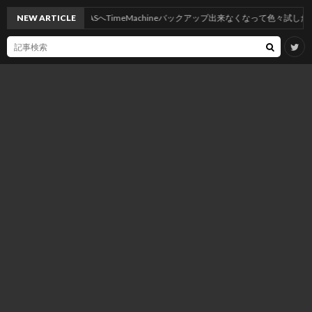
ahoeにしたらNASへTimeMachineバックアップ出来なくなって色々試したけど神記
NEW ARTICLE