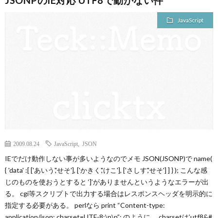
JSONPのIE対応 UTF8で動かない件
JavaScript
2009.08.24
JavaScript
,
JSON
IEでだけ動作しない事が多いようなのでメモ JSON(JSONP)で name(
{ 'data' :[ ['あいう','せそ'], ['かきく','けこ'], ['さしす','せそ'] ] } ); こんな感
じのものを使おうとすると ‘]’がありませんというようなエラーが出
る。 cgi等スクリプトで出力する場合はレスポンスヘッダを明示的に
指定する必要がある。 perlなら print “Content-type:
application/json; charset=UTF-8;\n\n”; のように。 charsetは’utf8&#