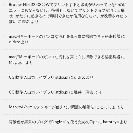
Brother HL-L3230CDWでプリントすると印刷が終わっていないのに
エラーにもならないし、待機もしないでプリントジョブが消える症
状…がたまに起きるので印刷できたか信用ならない、が改善されたっ
ぽい
に
匿名
より
mac用キーボードのガンコな汚れを真っ白に掃除できる秘密兵器
に
clicktx
より
mac用キーボードのガンコな汚れを真っ白に掃除できる秘密兵器
に
Magicjon
より
CGI標準入出力ライブラリ stdio.pl
に
clicktx
より
CGI標準入出力ライブラリ stdio.pl
に
甃井 璃吉
より
Macのvi / vimでテンキーが使えない問題の解消法
に
るっしょ
より
背景色が黒系のブログでBlogMailを使うためのTips
に
katoreya
より