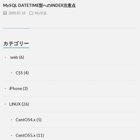
MySQL DATETIME型へのINDEX注意点
2009.05.18
MySQL
カテゴリー
web
(6)
CSS
(4)
iPhone
(3)
LINUX
(26)
CentOS4.x
(5)
CentOS5.x
(11)