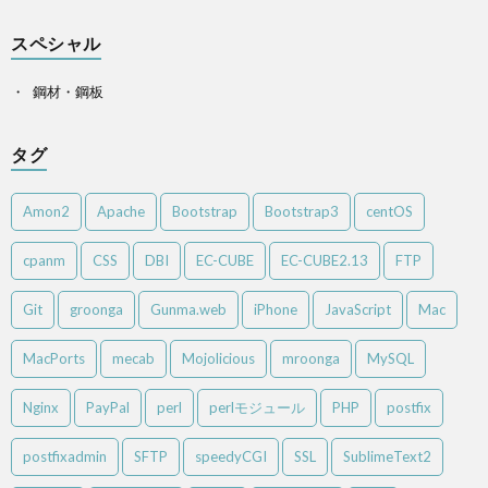
スペシャル
鋼材・鋼板
タグ
Amon2
Apache
Bootstrap
Bootstrap3
centOS
cpanm
CSS
DBI
EC-CUBE
EC-CUBE2.13
FTP
Git
groonga
Gunma.web
iPhone
JavaScript
Mac
MacPorts
mecab
Mojolicious
mroonga
MySQL
Nginx
PayPal
perl
perlモジュール
PHP
postfix
postfixadmin
SFTP
speedyCGI
SSL
SublimeText2