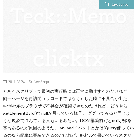
JavaScript
2011.08.24
JavaScript
とあるスクリプトで最初の実行時には正常に動作するのだけれど、
同一ページを再訪問（リロードではなく）した時に不具合が出た。
webkit系のブラウザで不具合が確認できたのだけれど、どうやら
getElementById()でnullが帰っている様子。 ググってみると同じよ
うな現象で悩んでいる人もいるみたい。DOM構築前だとnullが帰る
事もあるのが原因のようだ。 onLoadイベントとかはjQuery使ってい
るのなら簡単に実装できるのだけれど、純粋JSで書いているスクリ