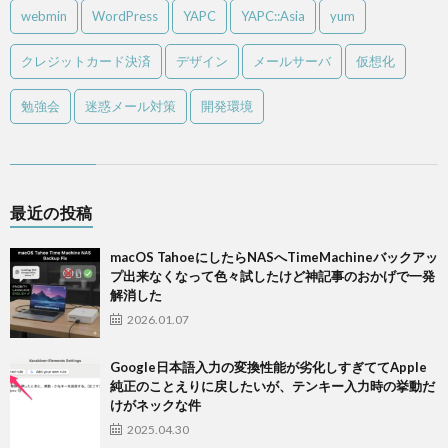
webmin
WordPress
YAPC
YAPC::Asia
yum
クレジットカード決済
デザイン
メールサーバ
仮想化
勉強会
迷惑メール対策
開発環境
最近の投稿
macOS TahoeにしたらNASへTimeMachineバックアッ
プ出来なくなって色々試したけど神記事のおかげで一発
解消した
2026.01.07
Google日本語入力の変換性能が劣化しすぎててApple
純正のことえりに戻したいが、テンキー入力時の挙動だ
けがネックな件
2025.04.30