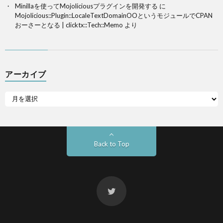
Minillaを使ってMojoliciousプラグインを開発する
に
Mojolicious::Plugin::LocaleTextDomainOOというモジュールでCPAN
おーさーとなる | clicktx::Tech::Memo
より
アーカイブ
Back to Top