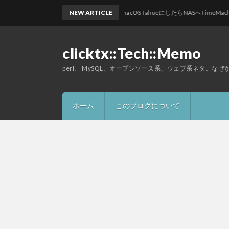
NEW ARTICLE
macOS TahoeにしたらNASへTimeMachi
clicktx::Tech::Memo
perl、 MySQL、オープンソース系、ウェブ系ネタ。な
ホーム
このブログについて