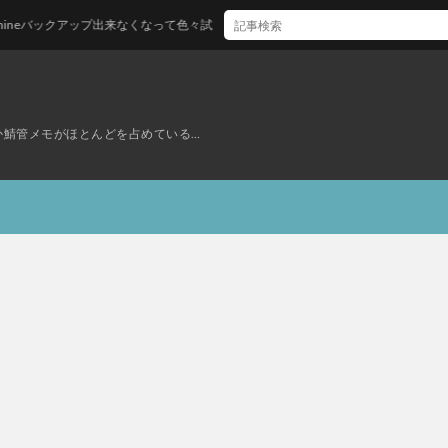
neバックアップ出来なくなって色々試したけど神記事のおかげで一発解消した
ぜか鯖管メモがほとんどを占めている…