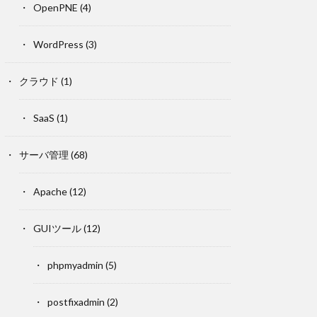
OpenPNE
(4)
WordPress
(3)
クラウド
(1)
SaaS
(1)
サーバ管理
(68)
Apache
(12)
GUIツール
(12)
phpmyadmin
(5)
postfixadmin
(2)