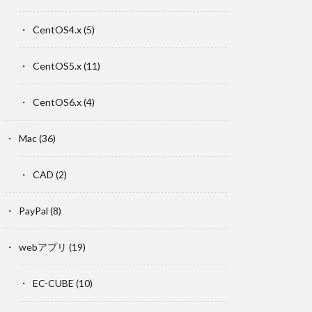
CentOS4.x
(5)
CentOS5.x
(11)
CentOS6.x
(4)
Mac
(36)
CAD
(2)
PayPal
(8)
webアプリ
(19)
EC-CUBE
(10)