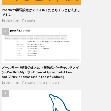
Postfixの再送設定はデフォルトだとちょっとお人よし
ですよ
2012.03.04
postfix
メールサーバ構築のまとめ（複数のバーチャルドメイ
ン+Postfix+MySQL+Dovecot+procmail+Clam
AntiVirus+spamassassin+postfixadmin）
2011.01.06
postfix
インストールメモ