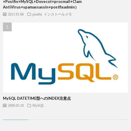
+Postfix+MySQL+Dovecot+procmail+Clam
AntiVirus+spamassassin+postfixadmin）
2011.01.06
postfix
インストールメモ
MySQL DATETIME型へのINDEX注意点
2009.05.18
MySQL