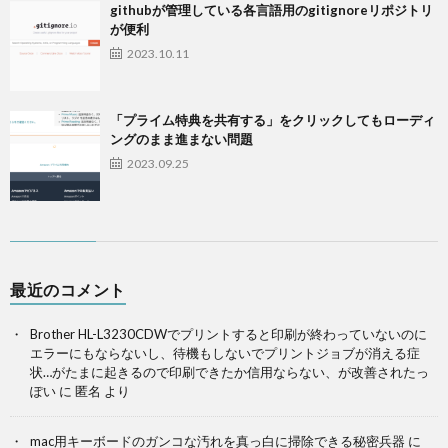
githubが管理している各言語用のgitignoreリポジトリ
が便利
2023.10.11
「プライム特典を共有する」をクリックしてもローディ
ングのまま進まない問題
2023.09.25
最近のコメント
Brother HL-L3230CDWでプリントすると印刷が終わっていないのに
エラーにもならないし、待機もしないでプリントジョブが消える症
状…がたまに起きるので印刷できたか信用ならない、が改善されたっ
ぽい
に
匿名
より
mac用キーボードのガンコな汚れを真っ白に掃除できる秘密兵器
に