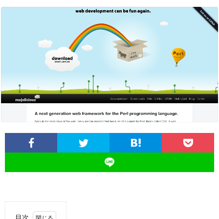
ロ
グ
に
つ
い
て
目次