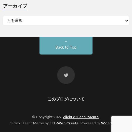
アーカイブ
Back to Top
このブログについて
© Copyright 2026
clicktx::Tech::Memo
.
clicktx::Tech::Memo by
FIT-Web Create
. Powered by
WordPress
.