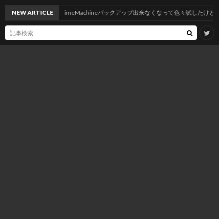
oeにしたらNASへTimeMachineバックアップ出来なくなって色々試したけど神記事の
NEW ARTICLE