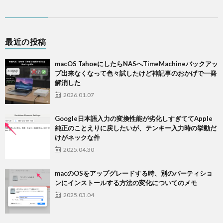
最近の投稿
macOS TahoeにしたらNASへTimeMachineバックアッ
プ出来なくなって色々試したけど神記事のおかげで一発
解消した
2026.01.07
Google日本語入力の変換性能が劣化しすぎててApple
純正のことえりに戻したいが、テンキー入力時の挙動だ
けがネックな件
2025.04.30
macのOSをアップグレードする時、別のパーティショ
ンにインストールする方法の変化についてのメモ
2025.03.04