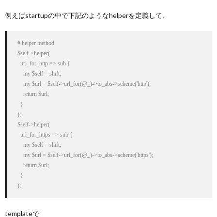
例えばstartupの中で下記のようなhelperを定義して、
  # helper method

  $self->helper(

    url_for_http => sub {

      my $self = shift;      

      my $url = $self->url_for(@_)->to_abs->scheme('http');

      return $url;

    }

  );

  $self->helper(

    url_for_https => sub {

      my $self = shift;      

      my $url = $self->url_for(@_)->to_abs->scheme('https');

      return $url;

    }

  );
templateで