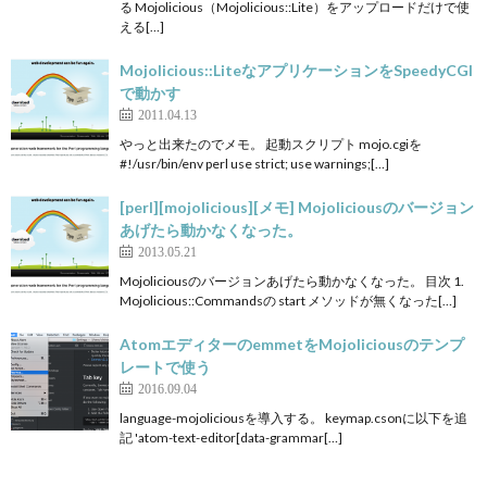
る Mojolicious（Mojolicious::Lite）をアップロードだけで使
える[…]
Mojolicious::LiteなアプリケーションをSpeedyCGI
で動かす
2011.04.13
やっと出来たのでメモ。 起動スクリプト mojo.cgiを
#!/usr/bin/env perl use strict; use warnings;[…]
[perl][mojolicious][メモ] Mojoliciousのバージョン
あげたら動かなくなった。
2013.05.21
Mojoliciousのバージョンあげたら動かなくなった。 目次 1.
Mojolicious::Commandsの start メソッドが無くなった[…]
AtomエディターのemmetをMojoliciousのテンプ
レートで使う
2016.09.04
language-mojoliciousを導入する。 keymap.csonに以下を追
記 'atom-text-editor[data-grammar[…]