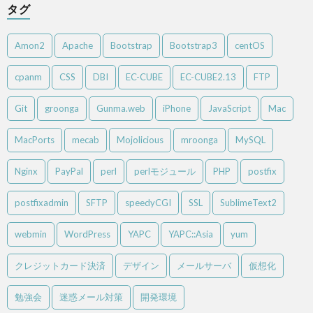
タグ
Amon2
Apache
Bootstrap
Bootstrap3
centOS
cpanm
CSS
DBI
EC-CUBE
EC-CUBE2.13
FTP
Git
groonga
Gunma.web
iPhone
JavaScript
Mac
MacPorts
mecab
Mojolicious
mroonga
MySQL
Nginx
PayPal
perl
perlモジュール
PHP
postfix
postfixadmin
SFTP
speedyCGI
SSL
SublimeText2
webmin
WordPress
YAPC
YAPC::Asia
yum
クレジットカード決済
デザイン
メールサーバ
仮想化
勉強会
迷惑メール対策
開発環境