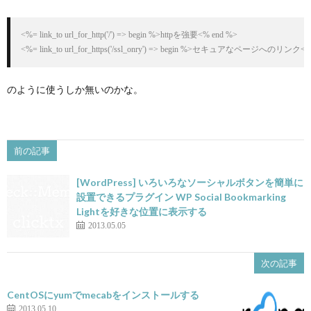
<%= link_to url_for_http('/') => begin %>httpを強要<% end %>

<%= link_to url_for_https('/ssl_onry') => begin %>セキュアなページへのリンク<%
のように使うしか無いのかな。
前の記事
[WordPress] いろいろなソーシャルボタンを簡単に
設置できるプラグイン WP Social Bookmarking
Lightを好きな位置に表示する
2013.05.05
次の記事
CentOSにyumでmecabをインストールする
2013.05.10