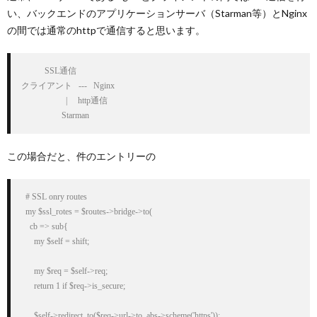
い、バックエンドのアプリケーションサーバ（Starman等）とNginx
の間では通常のhttpで通信すると思います。
           SSL通信

クライアント   ---   Nginx

                     |     http通信

この場合だと、件のエントリーの
  # SSL onry routes

  my $ssl_rotes = $routes->bridge->to(

    cb => sub{

      my $self = shift;

      my $req = $self->req;

      return 1 if $req->is_secure;

      $self->redirect_to($req->url->to_abs->scheme('https'));
