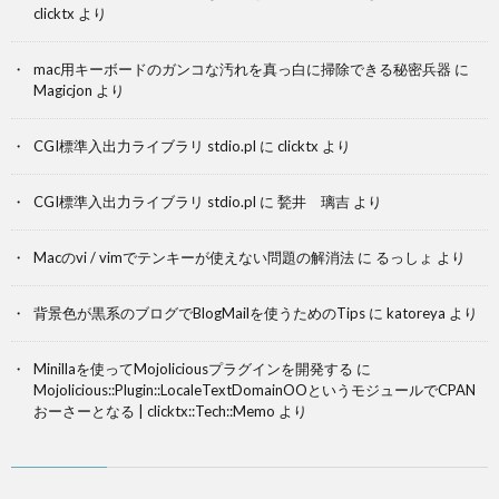
clicktx
より
mac用キーボードのガンコな汚れを真っ白に掃除できる秘密兵器
に
Magicjon
より
CGI標準入出力ライブラリ stdio.pl
に
clicktx
より
CGI標準入出力ライブラリ stdio.pl
に
甃井 璃吉
より
Macのvi / vimでテンキーが使えない問題の解消法
に
るっしょ
より
背景色が黒系のブログでBlogMailを使うためのTips
に
katoreya
より
Minillaを使ってMojoliciousプラグインを開発する
に
Mojolicious::Plugin::LocaleTextDomainOOというモジュールでCPAN
おーさーとなる | clicktx::Tech::Memo
より