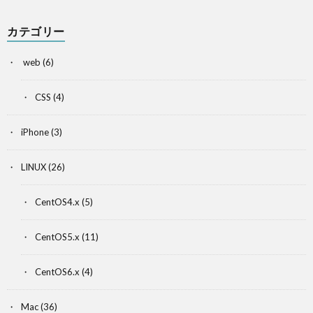
カテゴリー
web
(6)
CSS
(4)
iPhone
(3)
LINUX
(26)
CentOS4.x
(5)
CentOS5.x
(11)
CentOS6.x
(4)
Mac
(36)