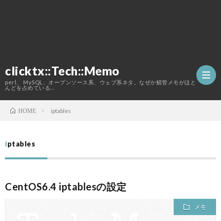
clicktx::Tech::Memo
perl、 MySQL、オープンソース系、ウェブ系ネタ。なぜか鯖管メモがほと
んどを占めている…
iptables
HOME
ホ
iptables
ー
こ
ム
の
CentOS6.4 iptablesの設定
メモ
ブ