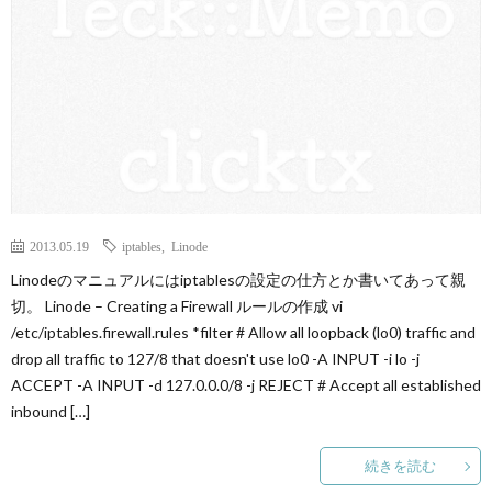
ロ
グ
に
つ
2013.05.19
iptables
,
Linode
い
Linodeのマニュアルにはiptablesの設定の仕方とか書いてあって親
切。 Linode – Creating a Firewall ルールの作成 vi
て
/etc/iptables.firewall.rules *filter # Allow all loopback (lo0) traffic and
drop all traffic to 127/8 that doesn't use lo0 -A INPUT -i lo -j
ACCEPT -A INPUT -d 127.0.0.0/8 -j REJECT # Accept all established
inbound […]
続きを読む