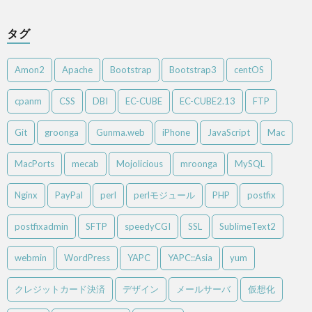
タグ
Amon2
Apache
Bootstrap
Bootstrap3
centOS
cpanm
CSS
DBI
EC-CUBE
EC-CUBE2.13
FTP
Git
groonga
Gunma.web
iPhone
JavaScript
Mac
MacPorts
mecab
Mojolicious
mroonga
MySQL
Nginx
PayPal
perl
perlモジュール
PHP
postfix
postfixadmin
SFTP
speedyCGI
SSL
SublimeText2
webmin
WordPress
YAPC
YAPC::Asia
yum
クレジットカード決済
デザイン
メールサーバ
仮想化