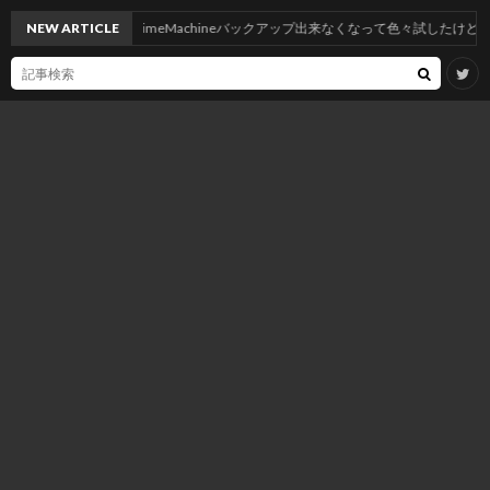
ahoeにしたらNASへTimeMachineバックアップ出来なくなって色々試したけど神記
NEW ARTICLE