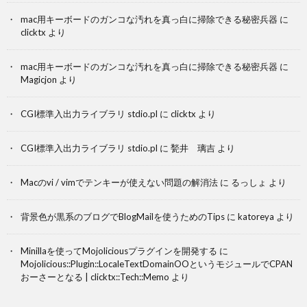
mac用キーボードのガンコな汚れを真っ白に掃除できる秘密兵器
に
clicktx
より
mac用キーボードのガンコな汚れを真っ白に掃除できる秘密兵器
に
Magicjon
より
CGI標準入出力ライブラリ stdio.pl
に
clicktx
より
CGI標準入出力ライブラリ stdio.pl
に
甃井 璃吉
より
Macのvi / vimでテンキーが使えない問題の解消法
に
るっしょ
より
背景色が黒系のブログでBlogMailを使うためのTips
に
katoreya
より
Minillaを使ってMojoliciousプラグインを開発する
に
Mojolicious::Plugin::LocaleTextDomainOOというモジュールでCPAN
おーさーとなる | clicktx::Tech::Memo
より