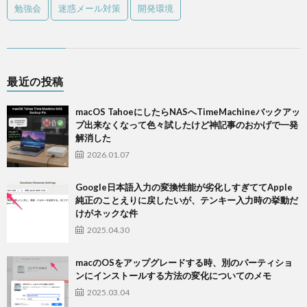
勉強会
迷惑メール対策
開発環境
最近の投稿
macOS TahoeにしたらNASへTimeMachineバックアッ
プ出来なくなって色々試したけど神記事のおかげで一発
解消した
2026.01.07
Google日本語入力の変換性能が劣化しすぎててApple
純正のことえりに戻したいが、テンキー入力時の挙動だ
けがネックな件
2025.04.30
macのOSをアップグレードする時、別のパーティショ
ンにインストールする方法の変化についてのメモ
2025.03.04