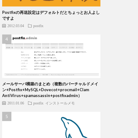
Postfixの再送設定はデフォルトだとちょっとお人よし
ですよ
2012.03.04
postfix
メールサーバ構築のまとめ（複数のバーチャルドメイ
ン+Postfix+MySQL+Dovecot+procmail+Clam
AntiVirus+spamassassin+postfixadmin）
2011.01.06
postfix
インストールメモ