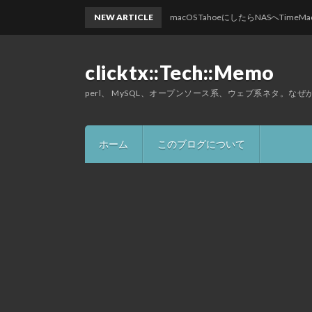
NEW ARTICLE
macOS TahoeにしたらNASへTimeMach
clicktx::Tech::Memo
perl、 MySQL、オープンソース系、ウェブ系ネタ。な
ホーム
このブログについて