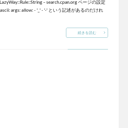
Way::Rule::String – search.cpan.org ページの設定
_ascii: args: allow: - '_' - '-' という記述があるのだけれ
続きを読む