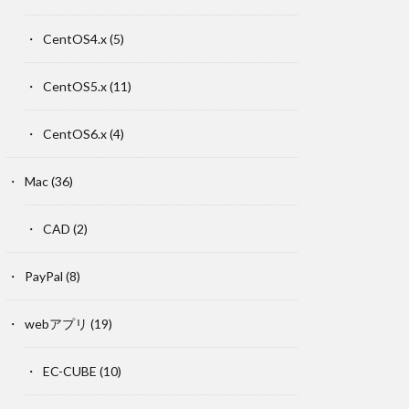
CentOS4.x
(5)
CentOS5.x
(11)
CentOS6.x
(4)
Mac
(36)
CAD
(2)
PayPal
(8)
webアプリ
(19)
EC-CUBE
(10)