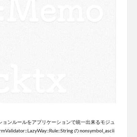
ムのバリデーションルールをアプリケーションで統一出来るモジュ
:LazyWay::Rule::String の nonsymbol_ascii