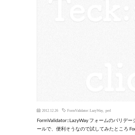
2012.12.26
FormValidator::LazyWay
,
perl
FormValidator::LazyWay フォー
ールで、便利そうなので試してみたところ FormValidator: