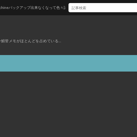
ineバックアップ出来なくなって色々試したけど神記事のおかげで一発解消した
ぜか鯖管メモがほとんどを占めている…