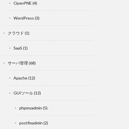
OpenPNE
(4)
WordPress
(3)
クラウド
(1)
SaaS
(1)
サーバ管理
(68)
Apache
(12)
GUIツール
(12)
phpmyadmin
(5)
postfixadmin
(2)