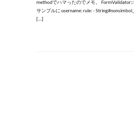
methodでハマったのでメモ。 FormValidator::Lazy
サンプルに username: rule: - String#nonsimbol
[…]