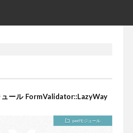
ormValidator::LazyWay
perlモジュール