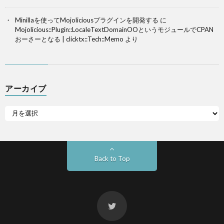
Minillaを使ってMojoliciousプラグインを開発する
に
Mojolicious::Plugin::LocaleTextDomainOOというモジュールでCPAN
おーさーとなる | clicktx::Tech::Memo
より
アーカイブ
Back to Top