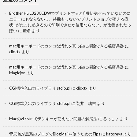
Brother HL-L3230CDWでプリントすると印刷が終わっていないのに
エラーにもならないし、待機もしないでプリントジョブが消える症
状…がたまに起きるので印刷できたか信用ならない、が改善されたっ
ぽい
に
匿名
より
mac用キーボードのガンコな汚れを真っ白に掃除できる秘密兵器
に
clicktx
より
mac用キーボードのガンコな汚れを真っ白に掃除できる秘密兵器
に
Magicjon
より
CGI標準入出力ライブラリ stdio.pl
に
clicktx
より
CGI標準入出力ライブラリ stdio.pl
に
甃井 璃吉
より
Macのvi / vimでテンキーが使えない問題の解消法
に
るっしょ
より
背景色が黒系のブログでBlogMailを使うためのTips
に
katoreya
より