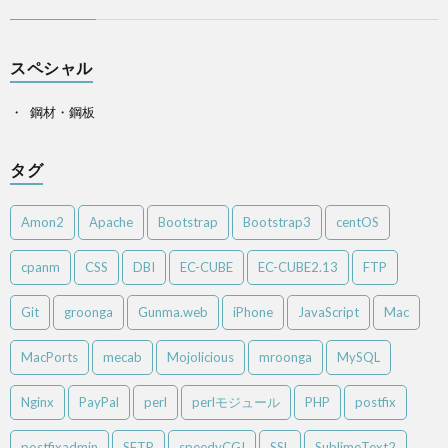
スペシャル
鋼材・鋼板
タグ
Amon2
Apache
Bootstrap
Bootstrap3
centOS
cpanm
CSS
DBI
EC-CUBE
EC-CUBE2.13
FTP
Git
groonga
Gunma.web
iPhone
JavaScript
Mac
MacPorts
mecab
Mojolicious
mroonga
MySQL
Nginx
PayPal
perl
perlモジュール
PHP
postfix
postfixadmin
SFTP
speedyCGI
SSL
SublimeText2