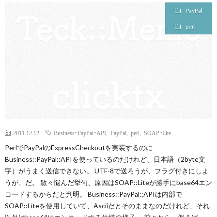
PayPal
perl
2011.12.12
Business::PayPal::API
,
PayPal
,
perl
,
SOAP::Lite
PerlでPayPalのExpressCheckoutを実装するのに
Business::PayPal::APIを使っているのだけれど、日本語（2byte文
字）がうまく送信できない。 UTF-8で送ろうが、フラグ付きにしよ
うが、だ。 散々悩んだ挙句、原因はSOAP::Liteが勝手にbase64エン
コードするからだと判明。 Business::PayPal::APIは内部で
SOAP::Liteを使用していて、Asciiだとそのままなのだけれど、それ