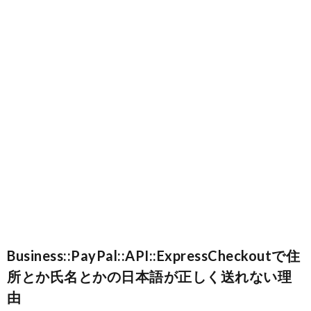
ロ
グ
に
つ
い
て
Business::PayPal::API::ExpressCheckoutで住
所とか氏名とかの日本語が正しく送れない理
由