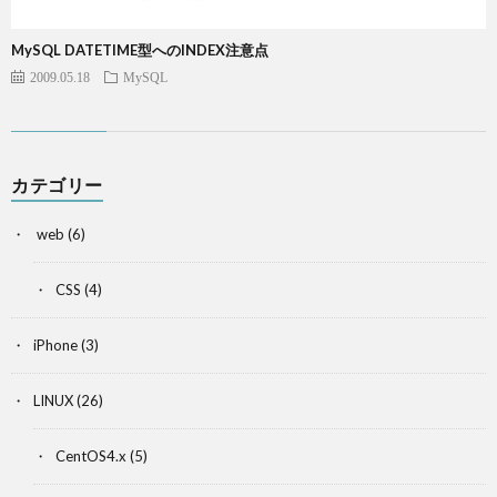
MySQL DATETIME型へのINDEX注意点
2009.05.18
MySQL
カテゴリー
web
(6)
CSS
(4)
iPhone
(3)
LINUX
(26)
CentOS4.x
(5)