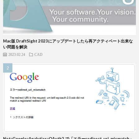
Mac版 DraftSight 2023にアップデートしたら再アクティベート出来な
い問題を解決
2023.02.24
CAD
Net::Google::Analytics::OAuth2 で「エラーredirect_uri_mismatch」