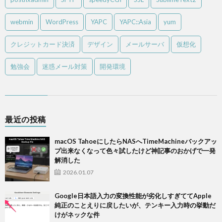
webmin
WordPress
YAPC
YAPC::Asia
yum
クレジットカード決済
デザイン
メールサーバ
仮想化
勉強会
迷惑メール対策
開発環境
最近の投稿
macOS TahoeにしたらNASへTimeMachineバックアッ
プ出来なくなって色々試したけど神記事のおかげで一発
解消した
2026.01.07
Google日本語入力の変換性能が劣化しすぎててApple
純正のことえりに戻したいが、テンキー入力時の挙動だ
けがネックな件