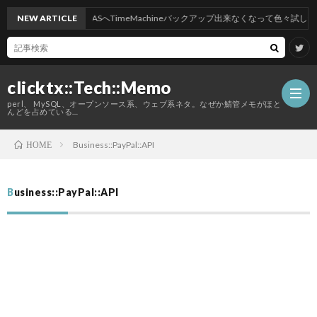
S TahoeにしたらNASへTimeMachineバックアップ出来なくなって色々試したけ
NEW ARTICLE
clicktx::Tech::Memo
perl、 MySQL、オープンソース系、ウェブ系ネタ。なぜか鯖管メモがほと
んどを占めている…
Business::PayPal::API
HOME
ホ
Business::PayPal::API
ー
こ
ム
の
ブ