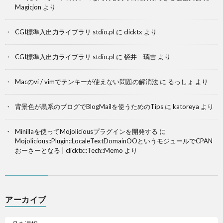
Magicjon
より
CGI標準入出力ライブラリ stdio.pl
に
clicktx
より
CGI標準入出力ライブラリ stdio.pl
に
甃井 璃吉
より
Macのvi / vimでテンキーが使えない問題の解消法
に
るっしょ
より
背景色が黒系のブログでBlogMailを使うためのTips
に
katoreya
より
Minillaを使ってMojoliciousプラグインを開発する
に
Mojolicious::Plugin::LocaleTextDomainOOというモジュールでCPAN
おーさーとなる | clicktx::Tech::Memo
より
アーカイブ