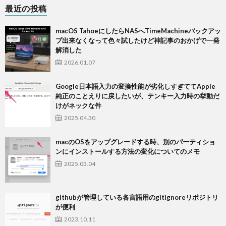
最近の投稿
macOS TahoeにしたらNASへTimeMachineバックアッ
プ出来なくなって色々試したけど神記事のおかげで一発
解消した
2026.01.07
Google日本語入力の変換性能が劣化しすぎててApple
純正のことえりに戻したいが、テンキー入力時の挙動だ
けがネックな件
2025.04.30
macのOSをアップグレードする時、別のパーティショ
ンにインストールする方法の変化についてのメモ
2025.03.04
githubが管理している各言語用のgitignoreリポジトリ
が便利
2023.10.11