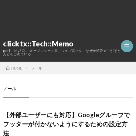
clicktx::Tech::Memo
perl、 MySQL、オープンソース系、ウェブ系ネタ。なぜか鯖管メモがほと
んどを占めている…
メール
HOME
ホ
メール
ー
こ
ム
の
【外部ユーザーにも対応】Googleグループで
フッターが付かないようにするための設定方
ブ
法