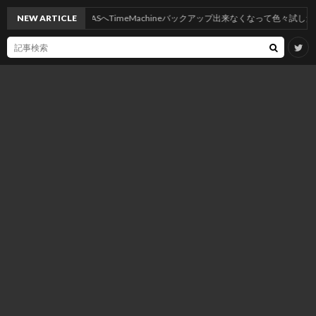
S TahoeにしたらNASへTimeMachineバックアップ出来なくなって色々試した
NEW ARTICLE