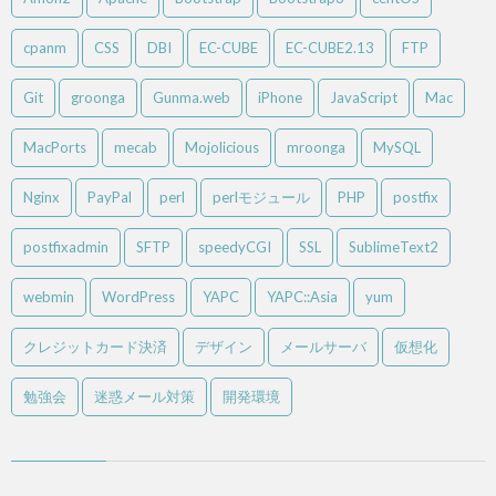
cpanm
CSS
DBI
EC-CUBE
EC-CUBE2.13
FTP
Git
groonga
Gunma.web
iPhone
JavaScript
Mac
MacPorts
mecab
Mojolicious
mroonga
MySQL
Nginx
PayPal
perl
perlモジュール
PHP
postfix
postfixadmin
SFTP
speedyCGI
SSL
SublimeText2
webmin
WordPress
YAPC
YAPC::Asia
yum
クレジットカード決済
デザイン
メールサーバ
仮想化
勉強会
迷惑メール対策
開発環境