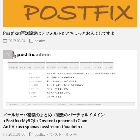
Postfixの再送設定はデフォルトだとちょっとお人よしですよ
2012.03.04
postfix
メールサーバ構築のまとめ（複数のバーチャルドメイン
+Postfix+MySQL+Dovecot+procmail+Clam
AntiVirus+spamassassin+postfixadmin）
2011.01.06
postfix
インストールメモ