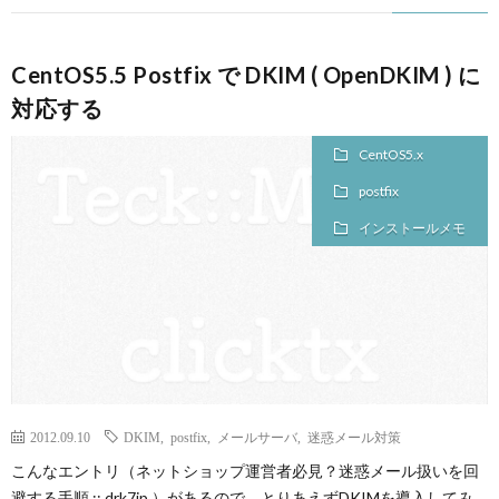
CentOS5.5 Postfix で DKIM ( OpenDKIM ) に
対応する
CentOS5.x
postfix
インストールメモ
2012.09.10
DKIM
,
postfix
,
メールサーバ
,
迷惑メール対策
こんなエントリ（ネットショップ運営者必見？迷惑メール扱いを回
避する手順 :: drk7jp ）があるので、とりあえずDKIMを導入してみ