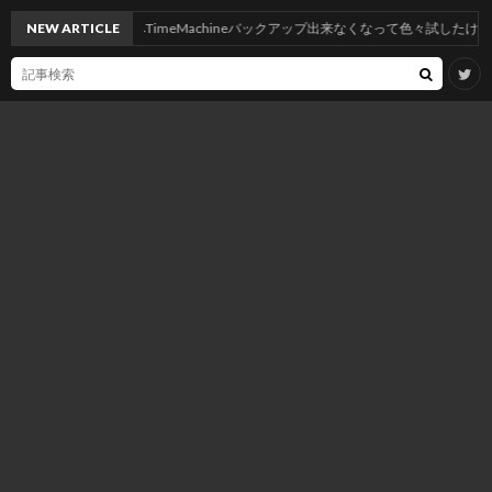
eにしたらNASへTimeMachineバックアップ出来なくなって色々試したけど神記事のお
NEW ARTICLE