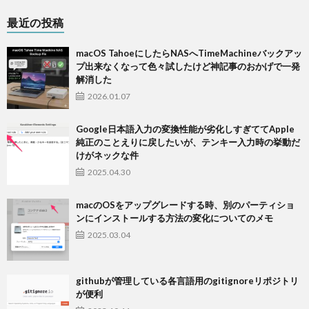
最近の投稿
macOS TahoeにしたらNASへTimeMachineバックアッ
プ出来なくなって色々試したけど神記事のおかげで一発
解消した
2026.01.07
Google日本語入力の変換性能が劣化しすぎててApple
純正のことえりに戻したいが、テンキー入力時の挙動だ
けがネックな件
2025.04.30
macのOSをアップグレードする時、別のパーティショ
ンにインストールする方法の変化についてのメモ
2025.03.04
githubが管理している各言語用のgitignoreリポジトリ
が便利