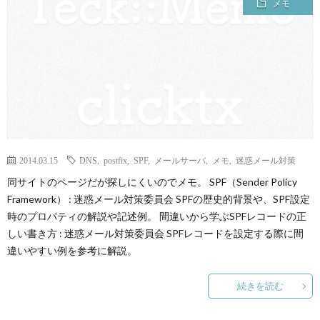
メモ
ロ
グ
に
つ
2014.03.15
DNS
,
postfix
,
SPF
,
メールサーバ
,
メモ
,
迷惑メール対策
い
同サイトのページだが探しにくいのでメモ。 SPF（Sender Policy
Framework） : 迷惑メール対策委員会 SPFの歴史的背景や、SPF設定
て
時のプロパティの解説や記述例。 間違いから学ぶSPFレコードの正
しい書き方 : 迷惑メール対策委員会 SPFレコードを設定する際に間
違いやすい例を参考に解説。
続きを読む