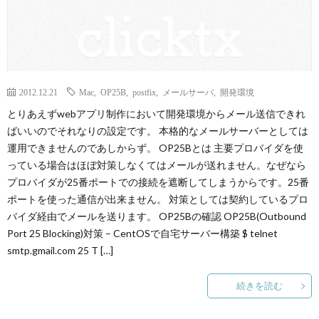
2012.12.21
Mac
,
OP25B
,
postfix
,
メールサーバ
,
開発環境
とりあえずwebアプリ制作において開発環境からメール送信できれ
ばいいのでそれなりの設定です。 本格的なメールサーバーとしては
運用できませんのであしからず。 OP25Bとは 主要プロバイダを使
っている場合はほぼ対策しなくてはメールが送れません。なぜなら
プロバイダが25番ポートでの接続を遮断してしまうからです。25番
ポートを使った通信が出来ません。 対策としては契約しているプロ
バイダ経由でメールを送ります。 OP25Bの確認 OP25B(Outbound
Port 25 Blocking)対策 – CentOSで自宅サーバー構築 $ telnet
smtp.gmail.com 25 T […]
続きを読む