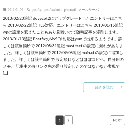
2011.01.06
postfix
,
postfixadmin
,
procmail
,
メールサーバ
2013/02/23追記 dovecot2にアップグレードしたエントリーはこち
ら 2013/02/22追記 TLS対応。エントリーはこちら 2013/01/15追記
wpの設定を変えたこともあり見難いので随時記事を添削します。
2013/01/13追記 PostfixのMySQL対応はyumで出来るようです。詳
しくは該当箇所で 2012/08/31追記 master.cf の設定に漏れがありま
した。詳しくは該当箇所で 2012/09/05追記 main.cf の設定に追加し
ました。詳しくは該当箇所で 設定項目などはほぼコピペ。自分用の
メモ。 記事中の各リンク先の通り設定したのではなかなか実現で
[…]
続きを読む
1
2
NEXT