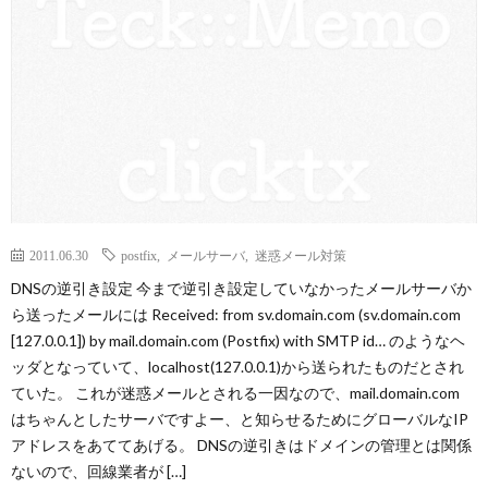
2011.06.30
postfix
,
メールサーバ
,
迷惑メール対策
DNSの逆引き設定 今まで逆引き設定していなかったメールサーバか
ら送ったメールには Received: from sv.domain.com (sv.domain.com
[127.0.0.1]) by mail.domain.com (Postfix) with SMTP id… のようなヘ
ッダとなっていて、localhost(127.0.0.1)から送られたものだとされ
ていた。 これが迷惑メールとされる一因なので、mail.domain.com
はちゃんとしたサーバですよー、と知らせるためにグローバルなIP
アドレスをあててあげる。 DNSの逆引きはドメインの管理とは関係
ないので、回線業者が […]