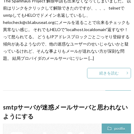
The Spamhaus Project 解除申請も出来なくなってしまいました。 以
前はリンクをクリックして解除できたのですが、、、。 telnetで
smtpしてもHELOでドメイン名返しているし、
helocheck@cbl.abuseat.orgにメールを送ることで出来るチェックも
異常ない感じ。 それでもHELOで”localhost.localdomain”返すなや！
って怒られてる。 どうもIPアドレスブロックごとごっそり登録する
傾向があるようなので、他の迷惑なユーザーのせいじゃないかと疑
っているけれど、そんな事よりもメールが送れない方が深刻な問
題。 結局プロバイダのメールサーバにリレー […]
続きを読む
smtpサーバが迷惑メールサーバと思われない
ようにする
postfix