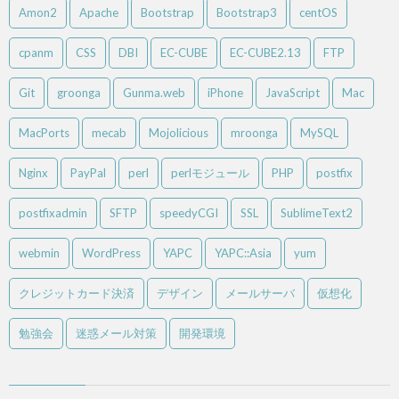
Amon2
Apache
Bootstrap
Bootstrap3
centOS
cpanm
CSS
DBI
EC-CUBE
EC-CUBE2.13
FTP
Git
groonga
Gunma.web
iPhone
JavaScript
Mac
MacPorts
mecab
Mojolicious
mroonga
MySQL
Nginx
PayPal
perl
perlモジュール
PHP
postfix
postfixadmin
SFTP
speedyCGI
SSL
SublimeText2
webmin
WordPress
YAPC
YAPC::Asia
yum
クレジットカード決済
デザイン
メールサーバ
仮想化
勉強会
迷惑メール対策
開発環境