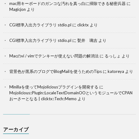
mac用キーボードのガンコな汚れを真っ白に掃除できる秘密兵器
に
Magicjon
より
CGI標準入出力ライブラリ stdio.pl
に
clicktx
より
CGI標準入出力ライブラリ stdio.pl
に
甃井 璃吉
より
Macのvi / vimでテンキーが使えない問題の解消法
に
るっしょ
より
背景色が黒系のブログでBlogMailを使うためのTips
に
katoreya
より
Minillaを使ってMojoliciousプラグインを開発する
に
Mojolicious::Plugin::LocaleTextDomainOOというモジュールでCPAN
おーさーとなる | clicktx::Tech::Memo
より
アーカイブ