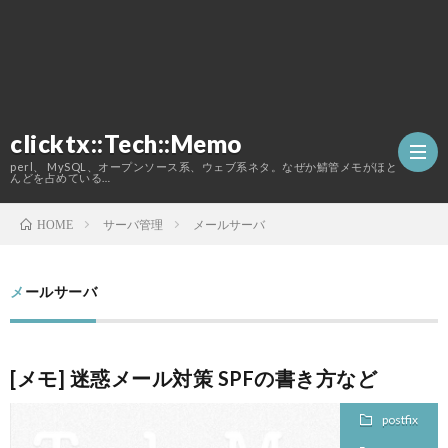
clicktx::Tech::Memo
perl、 MySQL、オープンソース系、ウェブ系ネタ。なぜか鯖管メモがほと
んどを占めている…
サーバ管理
メールサーバ
HOME
ホ
メールサーバ
ー
こ
ム
の
[メモ] 迷惑メール対策 SPFの書き方など
postfix
ブ