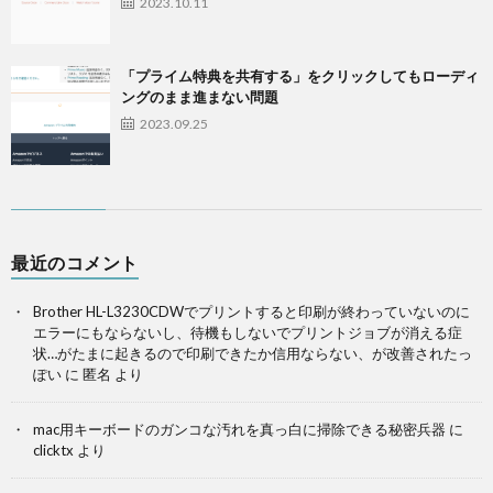
2023.10.11
「プライム特典を共有する」をクリックしてもローディ
ングのまま進まない問題
2023.09.25
最近のコメント
Brother HL-L3230CDWでプリントすると印刷が終わっていないのに
エラーにもならないし、待機もしないでプリントジョブが消える症
状…がたまに起きるので印刷できたか信用ならない、が改善されたっ
ぽい
に
匿名
より
mac用キーボードのガンコな汚れを真っ白に掃除できる秘密兵器
に
clicktx
より