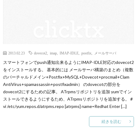
2013.02.23
dovecot2
,
imap
,
IMAP-IDLE
,
postfix
,
メールサーバ
スマートフォンでpush通知出来るようにIMAP-IDLE対応のdovecot2
をインストールする。 基本的には メールサーバ構築のまとめ（複数
のバーチャルドメイン+Postfix+MySQL+Dovecot+procmail+Clam
AntiVirus+spamassassin+postfixadmin） のdovecotの部分を
dovecot2にするための記事。 ATrpmsリポジトリを追加 yumでイン
ストールできるようにするため、ATrpmsリポジトリを追加する。 #
vi /etc/yum.repos.d/atrpms.repo [atrpms] name=Redhat Enter […]
続きを読む