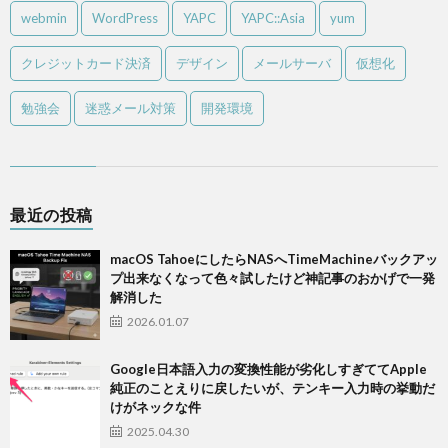
webmin
WordPress
YAPC
YAPC::Asia
yum
クレジットカード決済
デザイン
メールサーバ
仮想化
勉強会
迷惑メール対策
開発環境
最近の投稿
macOS TahoeにしたらNASへTimeMachineバックアッ
プ出来なくなって色々試したけど神記事のおかげで一発
解消した
2026.01.07
Google日本語入力の変換性能が劣化しすぎててApple
純正のことえりに戻したいが、テンキー入力時の挙動だ
けがネックな件
2025.04.30