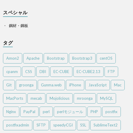
スペシャル
鋼材・鋼板
タグ
Amon2
Apache
Bootstrap
Bootstrap3
centOS
cpanm
CSS
DBI
EC-CUBE
EC-CUBE2.13
FTP
Git
groonga
Gunma.web
iPhone
JavaScript
Mac
MacPorts
mecab
Mojolicious
mroonga
MySQL
Nginx
PayPal
perl
perlモジュール
PHP
postfix
postfixadmin
SFTP
speedyCGI
SSL
SublimeText2