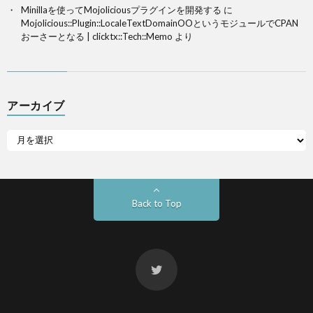
Minillaを使ってMojoliciousプラグインを開発する
に
Mojolicious::Plugin::LocaleTextDomainOOというモジュールでCPAN
おーさーとなる | clicktx::Tech::Memo
より
アーカイブ
Back to Top