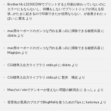
Brother HL-L3230CDWでプリントすると印刷が終わっていないのに
エラーにもならないし、待機もしないでプリントジョブが消える症
状…がたまに起きるので印刷できたか信用ならない、が改善されたっ
ぽい
に
匿名
より
mac用キーボードのガンコな汚れを真っ白に掃除できる秘密兵器
に
clicktx
より
mac用キーボードのガンコな汚れを真っ白に掃除できる秘密兵器
に
Magicjon
より
CGI標準入出力ライブラリ stdio.pl
に
clicktx
より
CGI標準入出力ライブラリ stdio.pl
に
甃井 璃吉
より
Macのvi / vimでテンキーが使えない問題の解消法
に
るっしょ
より
背景色が黒系のブログでBlogMailを使うためのTips
に
katoreya
より