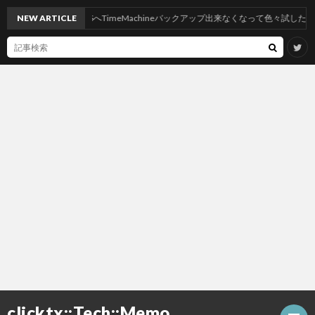
ahoeにしたらNASへTimeMachineバックアップ出来なくなって色々試したけど神
NEW ARTICLE
clicktx::Tech::Memo