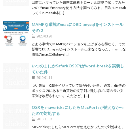
以前にハマっていた形態素解析をローカル環境で試してみた
いのでmacでmecabを使う方法を調べてみる。 目次 1. Mecab
って？2. mecab本[…]
MAMPな環境のmacにDBD::mysqlをインストール
その２
2020.03.20
とある事情でMAMPのバージョンを上げざるを得なく、その
影響でDBD::mysqlがインストール出来なくなった。 mampな
環境のmacにdbdmys[…]
いつのまにかSafari(OS X?)がword-breakを実装し
ていた件
2010.01.14
つい先日、CSSをイジッていて気が付いた事。 通常、div等の
ボックス内にある半角英数の文字列…例えばURL等の長い文
字列は改行されない。 んだけど、[…]
OSXを mavericksにしたらMacPortsが使えなかっ
たので対処する
2013.11.03
MavericksにしたらMacPortsが使えなかったので対処する。