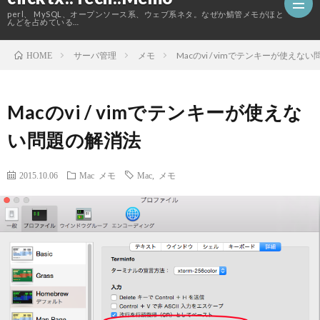
perl、 MySQL、オープンソース系、ウェブ系ネタ。なぜか鯖管メモがほと
んどを占めている…
サーバ管理
メモ
Macのvi / vimでテンキーが使えな
HOME
ホ
Macのvi / vimでテンキーが使えな
ー
こ
い問題の解消法
ム
の
2015.10.06
Mac
メモ
Mac
,
メモ
ブ
ロ
グ
に