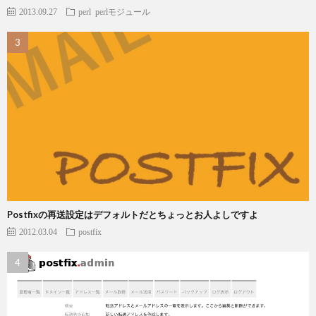
2013.09.27
perl
perlモジュール
Postfixの再送設定はデフォルトだとちょっとお人よしですよ
2012.03.04
postfix