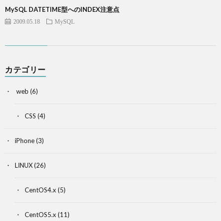
MySQL DATETIME型へのINDEX注意点
2009.05.18
MySQL
カテゴリー
web
(6)
CSS
(4)
iPhone
(3)
LINUX
(26)
CentOS4.x
(5)
CentOS5.x
(11)