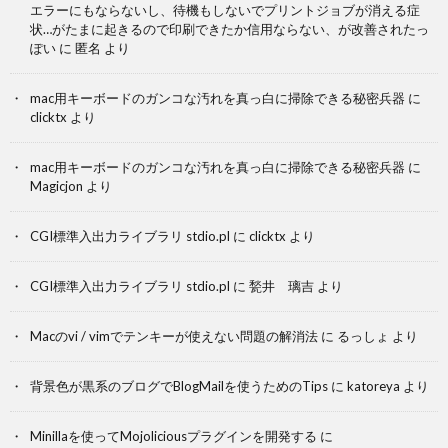
エラーにもならないし、待機もしないでプリントジョブが消える症
状…がたまに起きるので印刷できたか信用ならない、が改善されたっ
ぽい
に
匿名
より
mac用キーボードのガンコな汚れを真っ白に掃除できる秘密兵器
に
clicktx
より
mac用キーボードのガンコな汚れを真っ白に掃除できる秘密兵器
に
Magicjon
より
CGI標準入出力ライブラリ stdio.pl
に
clicktx
より
CGI標準入出力ライブラリ stdio.pl
に
甃井 璃吉
より
Macのvi / vimでテンキーが使えない問題の解消法
に
るっしょ
より
背景色が黒系のブログでBlogMailを使うためのTips
に
katoreya
より
Minillaを使ってMojoliciousプラグインを開発する
に