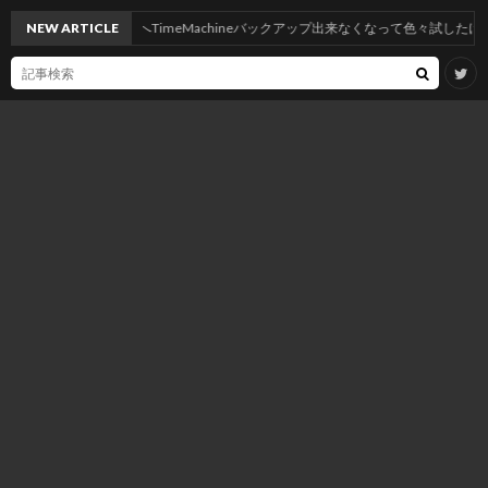
ahoeにしたらNASへTimeMachineバックアップ出来なくなって色々試したけど神記
NEW ARTICLE