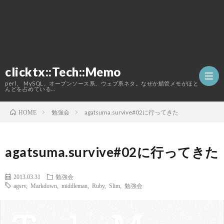
clicktx::Tech::Memo
perl、 MySQL、オープンソース系、ウェブ系ネタ。なぜか鯖管メモがほと
んどを占めている…
勉強会
agatsuma.survive#02に行ってきた
HOME
ホ
agatsuma.survive#02に行ってきた
ー
こ
2013.03.31
勉強会
ム
の
agsrv
,
Markdown
,
middleman
,
Ruby
,
Slim
,
勉強会
ブ