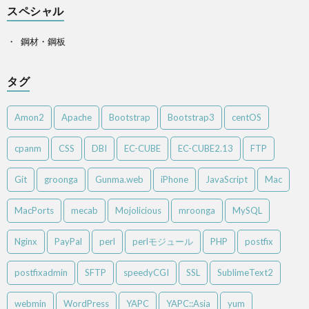
スペシャル
鋼材・鋼板
タグ
Amon2
Apache
Bootstrap
Bootstrap3
centOS
cpanm
CSS
DBI
EC-CUBE
EC-CUBE2.13
FTP
Git
groonga
Gunma.web
iPhone
JavaScript
Mac
MacPorts
mecab
Mojolicious
mroonga
MySQL
Nginx
PayPal
perl
perlモジュール
PHP
postfix
postfixadmin
SFTP
speedyCGI
SSL
SublimeText2
webmin
WordPress
YAPC
YAPC::Asia
yum