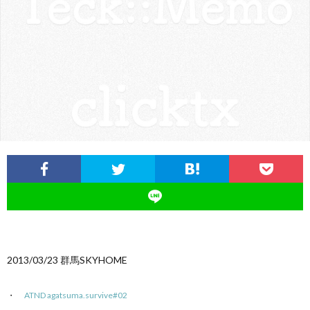
ロ
グ
に
つ
い
て
2013/03/23 群馬SKYHOME
ATND agatsuma.survive#02