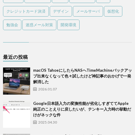
クレジットカード決済
デザイン
メールサーバ
仮想化
勉強会
迷惑メール対策
開発環境
最近の投稿
macOS TahoeにしたらNASへTimeMachineバックアッ
プ出来なくなって色々試したけど神記事のおかげで一発
解消した
2026.01.07
Google日本語入力の変換性能が劣化しすぎててApple
純正のことえりに戻したいが、テンキー入力時の挙動だ
けがネックな件
2025.04.30