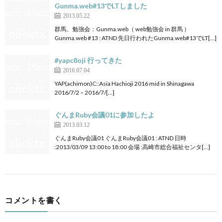
Gunma.web#13でLTしました
2013.05.22
群馬、勉強会：Gunma.web（ web勉強会 in 群馬 ）
Gunma.web #13 : ATND 先日行われたGunma.web#13でLT[…]
#yapc8oji 行ってきた
2016.07.04
YAP(achimon)C::Asia Hachioji 2016 mid in Shinagawa
2016/7/2 – 2016/7/[…]
ぐんまRuby会議01に参加したよ
2013.03.12
ぐんまRuby会議01 ぐんまRuby会議01 : ATND 日時
:2013/03/09 13:00 to 18:00 会場 :高崎市総合福祉センタ[…]
コメントを書く