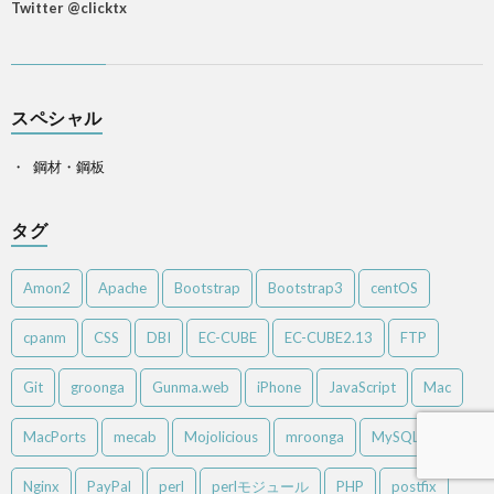
Twitter @clicktx
スペシャル
鋼材・鋼板
タグ
Amon2
Apache
Bootstrap
Bootstrap3
centOS
cpanm
CSS
DBI
EC-CUBE
EC-CUBE2.13
FTP
Git
groonga
Gunma.web
iPhone
JavaScript
Mac
MacPorts
mecab
Mojolicious
mroonga
MySQL
Nginx
PayPal
perl
perlモジュール
PHP
postfix