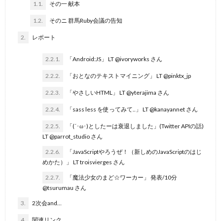
1.1.
その一 献本
1.2.
そのニ 群馬Ruby会議の告知
2.
レポート
2.2.1.
「Android:JS」 LT @ivoryworks さん
2.2.2.
「おとなのテキストマイニング」 LT @pinktx_jp
2.2.3.
「やさしいHTML」 LT @yterajima さん
2.2.4.
「sass less を使ってみて..」 LT @kanayannet さん
2.2.5.
「(´･ω･)としたーは衰退しました」(Twitter APIの話)
LT @parrot_studio さん
2.2.6.
「JavaScriptやろうぜ！（新しめのJavaScriptのはじ
めかた）」 LT troisvierges さん
2.2.7.
「魔法少女のまど☆ワーカー」 発表/10分
@tsurumau さん
3.
2次会and…
4.
関連リンク