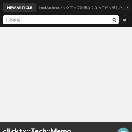
eにしたらNASへTimeMachineバックアップ出来なくなって色々試したけど神記事のお
NEW ARTICLE
clicktx::Tech::Memo