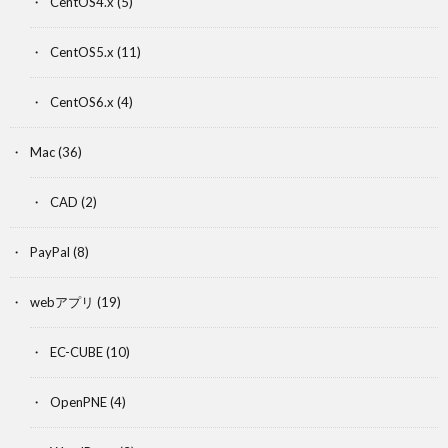
CentOS4.x
(5)
CentOS5.x
(11)
CentOS6.x
(4)
Mac
(36)
CAD
(2)
PayPal
(8)
webアプリ
(19)
EC-CUBE
(10)
OpenPNE
(4)