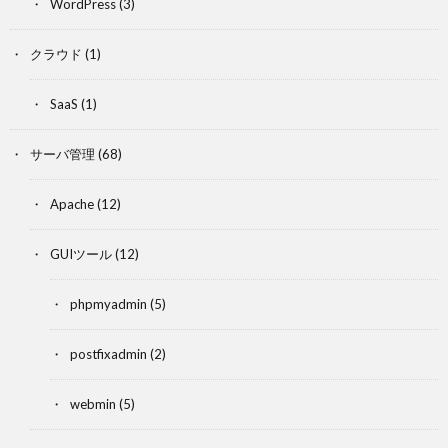
WordPress
(3)
クラウド
(1)
SaaS
(1)
サーバ管理
(68)
Apache
(12)
GUIツール
(12)
phpmyadmin
(5)
postfixadmin
(2)
webmin
(5)