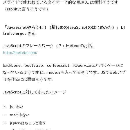
スライドで使われているタイマー？的な 亀さん は便利そうです
（rabbitと言うそうです）
「JavaScriptやろうぜ！（新しめのJavaScriptのはじめかた）」 LT
troisvierges さん
JavaScriptのフレームワーク（？）Meteorのお話。
http://meteor.com/
backbone、bootstrap、coffeescript、jQuery…etcとパッケージに
なっているようですね。node.jsも入ってるそうです。JSでwebアプ
リを作るには面白そうです。
JavaScriptに対してあったイメージ
jsこわい
xss出来ない
jQueryはちょっと違う