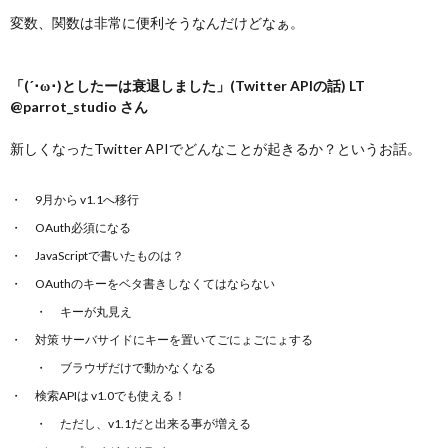
変数、関数は非常に便利そうなんだけどなぁ。
「(´･ω･)としたーは衰退しました」(Twitter APIの話) LT
@parrot_studio さん
新しくなったTwitter APIでどんなことが起きるか？というお話。
9月から v1.1へ移行
OAuth必須になる
JavaScriptで書いたものは？
OAuthのキーをベタ書きしなくてはならない
キーが丸見え
対策 サーバサイドにキーを置いてごにょごにょする
ブラウザだけで動かなくなる
検索APIは v1.0でも使える！
ただし、v1.1だと出来る事が増える