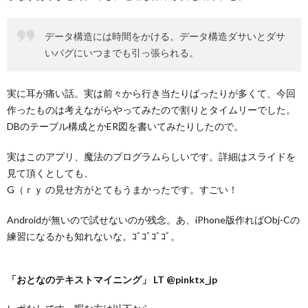
データ構造には時間をかける。データ構造ダサいとダサ
いバグにいつまでも引っ張られる。
実に耳が痛い話。実は前々から行き当たりばったりが多くて、今回
作ったものは考えながらやってみたので割りとタイムリーでした。
DBのテーブル構成とかER図を書いてみたりしたので。
実はこのアプリ、魔法のプログラムらしいです。詳細はスライドを
見て頂くとしても、
G（ｒｙ の見せ方がとてもうまかったです。すごい！
Androidが無いので試せないのが残念。あ、iPhone版作ればObj-Cの
練習になるかも知れないな。ｺﾞｺﾞｺﾞｺﾞ。
「おとなのテキストマイニング」 LT @pinktx_jp