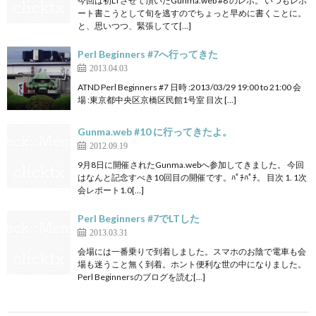
今回は初LTさせて頂いたGunma.web #8 のレポ。 いつもレポ
ート書こうとして旬を逃すのでちょっと早めに書くことに。
と、思いつつ、緊張してて[…]
Perl Beginners #7へ行ってきた
2013.04.03
ATND Perl Beginners #7 日時 :2013/03/29 19:00 to 21:00 会
場 :東京都中央区京橋区民館1号室 目次 […]
Gunma.web #10 に行ってきたよ。
2012.09.19
9月8日に開催されたGunma.webへ参加してきました。 今回
はなんと記念すべき10回目の開催です。ﾊﾟﾁﾊﾟﾁ。 目次 1. 1次
会レポート1.0[…]
Perl Beginners #7でLTした
2013.03.31
会場には一番乗りで到着しました。スマホのお陰で電車も会
場も迷うこと無く到着。ホント便利な世の中になりました。
Perl Beginnersのブログを読む[…]