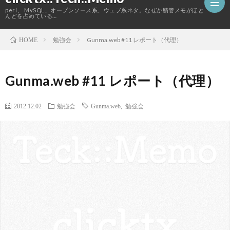
perl、 MySQL、オープンソース系、ウェブ系ネタ。なぜか鯖管メモがほと
んどを占めている…
勉強会
Gunma.web #11 レポート（代理）
HOME
ホ
Gunma.web #11 レポート（代理）
ー
こ
2012.12.02
勉強会
Gunma.web
,
勉強会
ム
の
ブ
ロ
グ
に