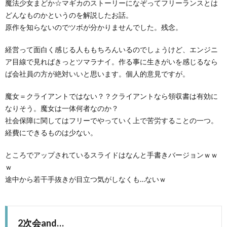
魔法少女まどか☆マギカのストーリーになぞってフリーランスとは
どんなものかというのを解説したお話。
原作を知らないのでツボが分かりませんでした。残念。
経営って面白く感じる人ももちろんいるのでしょうけど、エンジニ
ア目線で見ればきっとツマラナイ。作る事に生きがいを感じるなら
ば会社員の方が絶対いいと思います。個人的意見ですが。
魔女＝クライアントではない？？クライアントなら領収書は有効に
なりそう。魔女は一体何者なのか？
社会保障に関してはフリーでやっていく上で苦労することの一つ。
経費にできるものは少ない。
ところでアップされているスライドはなんと手書きバージョンｗｗ
ｗ
途中から若干手抜きが目立つ気がしなくも…ないｗ
2次会and…