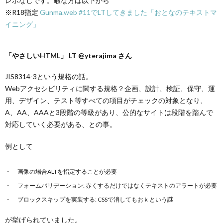
レポなしです。暇な方は以下から
※R18指定
Gunma.web #11でLTしてきました「おとなのテキストマ
イニング」
「やさしいHTML」 LT @yterajima さん
JIS8314-3という規格の話。
Webアクセシビリティに関する規格？企画、設計、検証、保守、運
用、デザイン、テスト等すべての項目がチェックの対象となり、
A、AA、AAAと3段階の等級があり、公的なサイトは段階を踏んで
対応していく必要がある、との事。
例として
画像の場合ALTを指定することが必要
フォームバリデーション: 赤くするだけではなくテキストのアラートが必要
ブロックスキップを実装する: CSSで消してもおｋという謎
が挙げられていました。