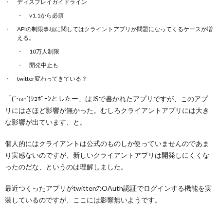
ディスプレイガイドライン
v1.1から必須
APIの制限事項に関してはクライントアプリが問題になってくるケースが増
える。
10万人制限
開発中止も
twitter変わってきている？
「(´･ω･`)ｼｮﾎﾞｰﾝとしたー」はJSで書かれたアプリですが、このアプ
リにはさほど影響が無かった。むしろクライアントアプリには大き
な影響が出ています、と。
個人的にはクライアントは公式のものしか使っていませんのであま
り実感ないのですが、新しいクライアントアプリは開発しにくくな
ったのだな、というのは理解しました。
最近つくったアプリがtwitterのOAuth認証でログインする機能を実
装しているのですが、ここには影響無いようです。