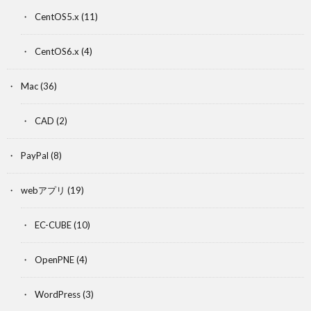
CentOS5.x
(11)
CentOS6.x
(4)
Mac
(36)
CAD
(2)
PayPal
(8)
webアプリ
(19)
EC-CUBE
(10)
OpenPNE
(4)
WordPress
(3)