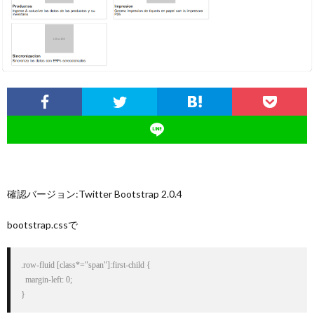
つ
い
て
確認バージョン:Twitter Bootstrap 2.0.4
bootstrap.cssで
.row-fluid [class*="span"]:first-child {

  margin-left: 0;

}