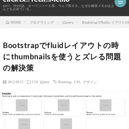
perl、 MySQL、オープンソース系、ウェブ系ネタ。なぜか鯖管メモがほと
んどを占めている…
プログラミング
jQuery
Bootstrapでfluidレイア
HOME
ホ
Bootstrapでfluidレイアウトの時
ー
こ
にthumbnailsを使うとズレる問題
ム
の
の解決策
ブ
2012.08.15
CSS
jQuery
Bootstrap
,
CSS
,
デザイン
ロ
グ
に