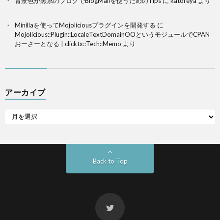
背景色が黒系のブログでBlogMailを使うためのTips
に
katoreya
より
Minillaを使ってMojoliciousプラグインを開発する
に
Mojolicious::Plugin::LocaleTextDomainOOというモジュールでCPAN
おーさーとなる | clicktx::Tech::Memo
より
アーカイブ
Back to Top