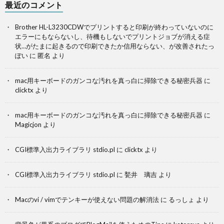
最近のコメント
Brother HL-L3230CDWでプリントすると印刷が終わっていないのに
エラーにもならないし、待機もしないでプリントジョブが消える症
状…がたまに起きるので印刷できたか信用ならない、が改善されたっ
ぽい
に
匿名
より
mac用キーボードのガンコな汚れを真っ白に掃除できる秘密兵器
に
clicktx
より
mac用キーボードのガンコな汚れを真っ白に掃除できる秘密兵器
に
Magicjon
より
CGI標準入出力ライブラリ stdio.pl
に
clicktx
より
CGI標準入出力ライブラリ stdio.pl
に
甃井 璃吉
より
Macのvi / vimでテンキーが使えない問題の解消法
に
るっしょ
より