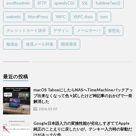
postfixadmin
SFTP
speedyCGI
SSL
SublimeText2
webmin
WordPress
YAPC
YAPC::Asia
yum
クレジットカード決済
デザイン
メールサーバ
仮想化
勉強会
迷惑メール対策
開発環境
最近の投稿
macOS TahoeにしたらNASへTimeMachineバックアッ
プ出来なくなって色々試したけど神記事のおかげで一発
解消した
2026.01.07
Google日本語入力の変換性能が劣化しすぎててApple
純正のことえりに戻したいが、テンキー入力時の挙動だ
けがネックな件