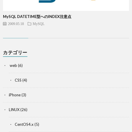
MySQL DATETIME型へのINDEX注意点
2009.05.18
MySQL
カテゴリー
web
(6)
CSS
(4)
iPhone
(3)
LINUX
(26)
CentOS4.x
(5)