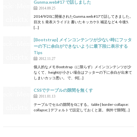
Gunma.web#17 で話しました
2014.09.25
2014/9/20に開催されたGunma.web #17で話してきました。
目次 1. 発表スライド2. 書いたキッカケ3. 補足など4. 今後5.
[…]
[Bootstrap] メインコンテンツが少ない時にフッタ
ーの下に余白ができないように最下段に表示する
Tips
2012.11.27
個人的なメモ Bootstrap（に限らず）メインコンテンツが少
なくて、heightが小さい場合はフッターの下に余白が出来て
しまいカッコ悪い。 で、何[…]
CSSでテーブルの隙間を無くす
2011.01.13
テーブルでセルの隙間を0にする。 table { border-collapse:
collapse; } デフォルトで設定しておくと楽。 例外で隙間[…]