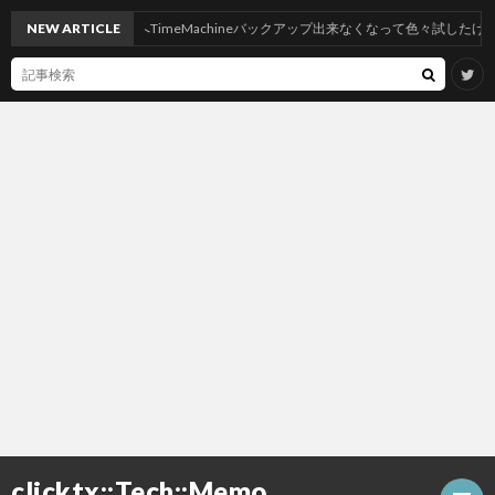
hoeにしたらNASへTimeMachineバックアップ出来なくなって色々試したけど神記
NEW ARTICLE
clicktx::Tech::Memo