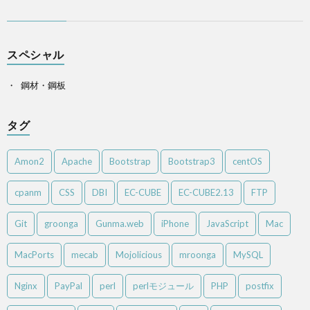
スペシャル
鋼材・鋼板
タグ
Amon2
Apache
Bootstrap
Bootstrap3
centOS
cpanm
CSS
DBI
EC-CUBE
EC-CUBE2.13
FTP
Git
groonga
Gunma.web
iPhone
JavaScript
Mac
MacPorts
mecab
Mojolicious
mroonga
MySQL
Nginx
PayPal
perl
perlモジュール
PHP
postfix