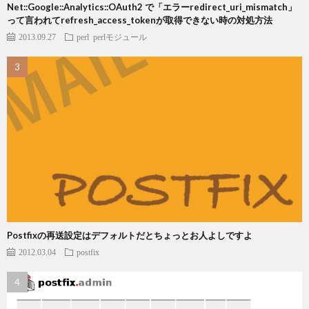
Net::Google::Analytics::OAuth2 で「エラーredirect_uri_mismatch」
って言われてrefresh_access_tokenが取得できない時の対処方法
2013.09.27
perl
perlモジュール
Postfixの再送設定はデフォルトだとちょっとお人よしですよ
2012.03.04
postfix