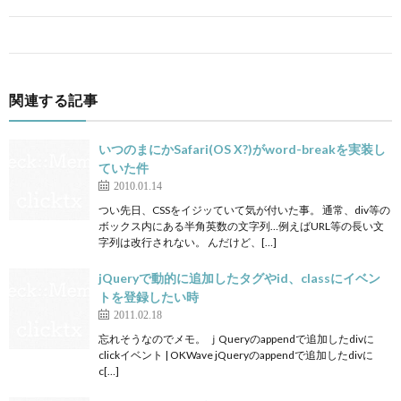
関連する記事
いつのまにかSafari(OS X?)がword-breakを実装し
ていた件
2010.01.14
つい先日、CSSをイジッていて気が付いた事。 通常、div等の
ボックス内にある半角英数の文字列…例えばURL等の長い文
字列は改行されない。 んだけど、[…]
jQueryで動的に追加したタグやid、classにイベン
トを登録したい時
2011.02.18
忘れそうなのでメモ。 ｊQueryのappendで追加したdivに
clickイベント | OKWave jQueryのappendで追加したdivに
c[…]