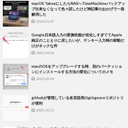
macOS TahoeにしたらNASへTimeMachineバックアッ
プ出来なくなって色々試したけど神記事のおかげで一発
解消した
2026.01.07
Google日本語入力の変換性能が劣化しすぎててApple
純正のことえりに戻したいが、テンキー入力時の挙動だ
けがネックな件
2025.04.30
macのOSをアップグレードする時、別のパーティショ
ンにインストールする方法の変化についてのメモ
2025.03.04
githubが管理している各言語用のgitignoreリポジトリ
が便利
2023.10.11