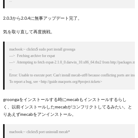
...
2.0.3から2.0.4に無事アップデート完了。
気を取り直して再度挑戦。
macbook:~ clicktx$ sudo port install groonga

--->  Fetching archive for expat

--->  Attempting to fetch expat-2.1.0_0.darwin_10.x86_64.tbz2 from http://packages.mac
...

Error: Unable to execute port: Can't install mecab-utf8 because conflicting ports are insta
To report a bug, see <http://guide.macports.org/#project.tickets>
groongaをインストールする時にmecabもインストールするらし
く、以前インストールしたmecabがコンフリクトしてるみたい。と
りあえずmecabをアンインストール。
macbook:~ clicktx$ port uninstall mecab*