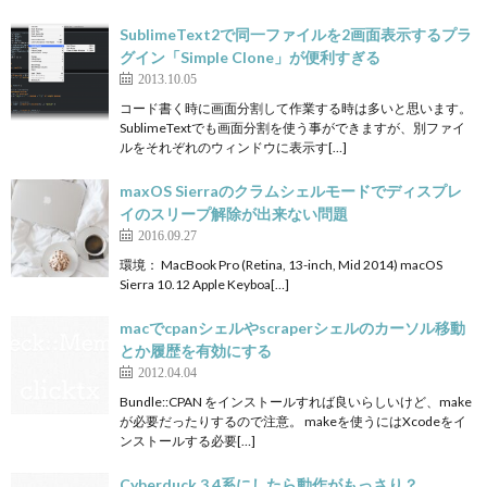
SublimeText2で同一ファイルを2画面表示するプラ
グイン「Simple Clone」が便利すぎる
2013.10.05
コード書く時に画面分割して作業する時は多いと思います。
SublimeTextでも画面分割を使う事ができますが、別ファイ
ルをそれぞれのウィンドウに表示す[…]
maxOS Sierraのクラムシェルモードでディスプレ
イのスリープ解除が出来ない問題
2016.09.27
環境： MacBook Pro (Retina, 13-inch, Mid 2014) macOS
Sierra 10.12 Apple Keyboa[…]
macでcpanシェルやscraperシェルのカーソル移動
とか履歴を有効にする
2012.04.04
Bundle::CPAN をインストールすれば良いらしいけど、make
が必要だったりするので注意。 makeを使うにはXcodeをイ
ンストールする必要[…]
Cyberduck 3.4系にしたら動作がもっさり？