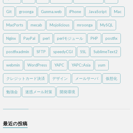
Git
groonga
Gunma.web
iPhone
JavaScript
Mac
MacPorts
mecab
Mojolicious
mroonga
MySQL
Nginx
PayPal
perl
perlモジュール
PHP
postfix
postfixadmin
SFTP
speedyCGI
SSL
SublimeText2
webmin
WordPress
YAPC
YAPC::Asia
yum
クレジットカード決済
デザイン
メールサーバ
仮想化
勉強会
迷惑メール対策
開発環境
最近の投稿