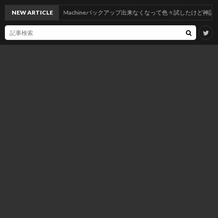
したらNASへTimeMachineバックアップ出来なくなって色々試したけど神記事のおかげ
NEW ARTICLE