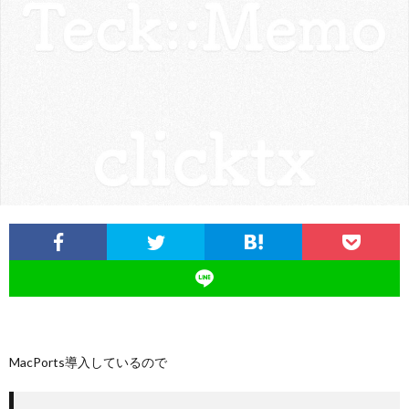
ロ
グ
に
つ
い
て
MacPorts導入しているので