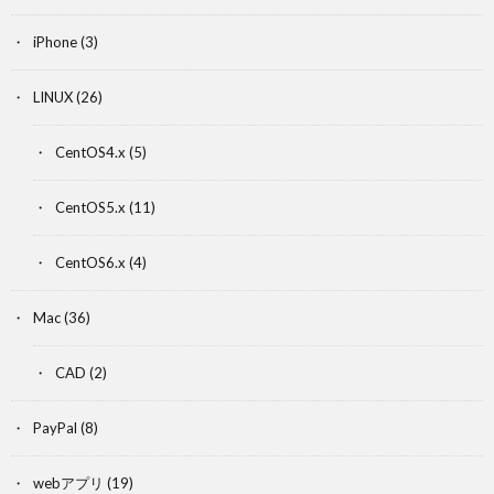
iPhone
(3)
LINUX
(26)
CentOS4.x
(5)
CentOS5.x
(11)
CentOS6.x
(4)
Mac
(36)
CAD
(2)
PayPal
(8)
webアプリ
(19)