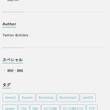
Author
Twitter @clicktx
スペシャル
鋼材・鋼板
タグ
Amon2
Apache
Bootstrap
Bootstrap3
centOS
cpanm
CSS
DBI
EC-CUBE
EC-CUBE2.13
FTP