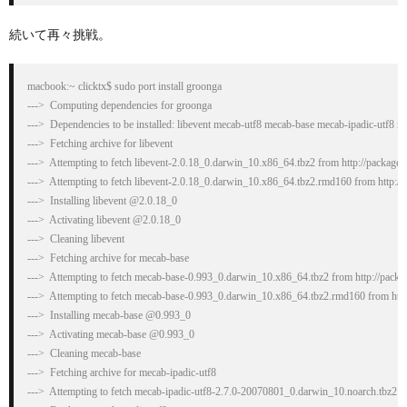
続いて再々挑戦。
macbook:~ clicktx$ sudo port install groonga

--->  Computing dependencies for groonga

--->  Dependencies to be installed: libevent mecab-utf8 mecab-base mecab-ipadic-utf8 
--->  Fetching archive for libevent

--->  Attempting to fetch libevent-2.0.18_0.darwin_10.x86_64.tbz2 from http://packages.
--->  Attempting to fetch libevent-2.0.18_0.darwin_10.x86_64.tbz2.rmd160 from http://p
--->  Installing libevent @2.0.18_0

--->  Activating libevent @2.0.18_0

--->  Cleaning libevent

--->  Fetching archive for mecab-base

--->  Attempting to fetch mecab-base-0.993_0.darwin_10.x86_64.tbz2 from http://packa
--->  Attempting to fetch mecab-base-0.993_0.darwin_10.x86_64.tbz2.rmd160 from http
--->  Installing mecab-base @0.993_0

--->  Activating mecab-base @0.993_0

--->  Cleaning mecab-base

--->  Fetching archive for mecab-ipadic-utf8

--->  Attempting to fetch mecab-ipadic-utf8-2.7.0-20070801_0.darwin_10.noarch.tbz2 fr