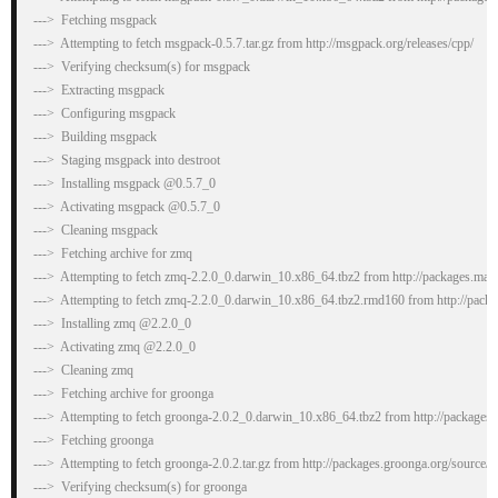
--->  Fetching msgpack

--->  Attempting to fetch msgpack-0.5.7.tar.gz from http://msgpack.org/releases/cpp/

--->  Verifying checksum(s) for msgpack

--->  Extracting msgpack

--->  Configuring msgpack

--->  Building msgpack

--->  Staging msgpack into destroot

--->  Installing msgpack @0.5.7_0

--->  Activating msgpack @0.5.7_0

--->  Cleaning msgpack

--->  Fetching archive for zmq

--->  Attempting to fetch zmq-2.2.0_0.darwin_10.x86_64.tbz2 from http://packages.macp
--->  Attempting to fetch zmq-2.2.0_0.darwin_10.x86_64.tbz2.rmd160 from http://packa
--->  Installing zmq @2.2.0_0

--->  Activating zmq @2.2.0_0

--->  Cleaning zmq

--->  Fetching archive for groonga

--->  Attempting to fetch groonga-2.0.2_0.darwin_10.x86_64.tbz2 from http://packages.
--->  Fetching groonga

--->  Attempting to fetch groonga-2.0.2.tar.gz from http://packages.groonga.org/source/g
--->  Verifying checksum(s) for groonga
