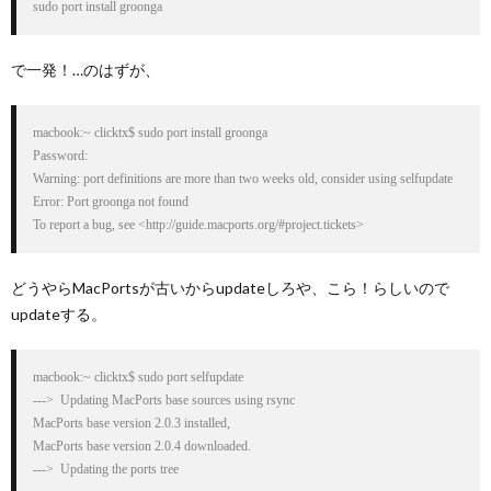
sudo port install groonga
で一発！…のはずが、
macbook:~ clicktx$ sudo port install groonga

Password:

Warning: port definitions are more than two weeks old, consider using selfupdate

Error: Port groonga not found

To report a bug, see <http://guide.macports.org/#project.tickets>
どうやらMacPortsが古いからupdateしろや、こら！らしいので
updateする。
macbook:~ clicktx$ sudo port selfupdate

--->  Updating MacPorts base sources using rsync

MacPorts base version 2.0.3 installed,

MacPorts base version 2.0.4 downloaded.

--->  Updating the ports tree
