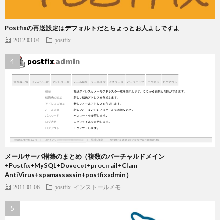
Postfixの再送設定はデフォルトだとちょっとお人よしですよ
2012.03.04
postfix
メールサーバ構築のまとめ（複数のバーチャルドメイン
+Postfix+MySQL+Dovecot+procmail+Clam
AntiVirus+spamassassin+postfixadmin）
2011.01.06
postfix
インストールメモ