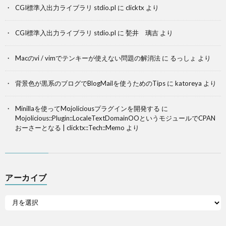
CGI標準入出力ライブラリ stdio.pl
に
clicktx
より
CGI標準入出力ライブラリ stdio.pl
に
甃井 璃吉
より
Macのvi / vimでテンキーが使えない問題の解消法
に
るっしょ
より
背景色が黒系のブログでBlogMailを使うためのTips
に
katoreya
より
Minillaを使ってMojoliciousプラグインを開発する
に
Mojolicious::Plugin::LocaleTextDomainOOというモジュールでCPAN
おーさーとなる | clicktx::Tech::Memo
より
アーカイブ