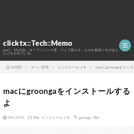
clicktx::Tech::Memo
perl、 MySQL、オープンソース系、ウェブ系ネタ。なぜか鯖管メモがほと
んどを占めている…
サーバ管理
インストールメモ
macにgroongaをイ
HOME
ホ
macにgroongaをインストールする
ー
こ
よ
ム
の
2012.05.05
Mac
インストールメモ
groonga
,
Mac
ブ