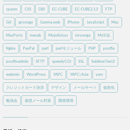
cpanm
CSS
DBI
EC-CUBE
EC-CUBE2.13
FTP
Git
groonga
Gunma.web
iPhone
JavaScript
Mac
MacPorts
mecab
Mojolicious
mroonga
MySQL
Nginx
PayPal
perl
perlモジュール
PHP
postfix
postfixadmin
SFTP
speedyCGI
SSL
SublimeText2
webmin
WordPress
YAPC
YAPC::Asia
yum
クレジットカード決済
デザイン
メールサーバ
仮想化
勉強会
迷惑メール対策
開発環境