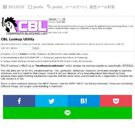
2012.03.02
postfix
postfix
,
メールサーバ
,
迷惑メール対策
ロ
グ
に
つ
い
て