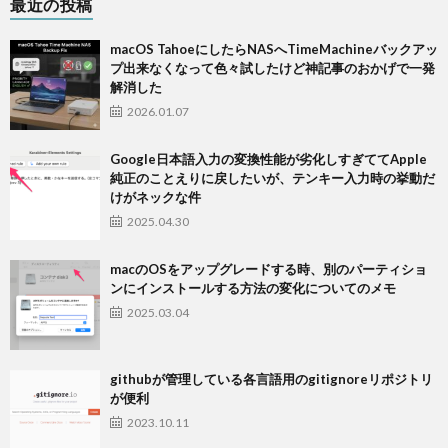
最近の投稿
macOS TahoeにしたらNASへTimeMachineバックアッ
プ出来なくなって色々試したけど神記事のおかげで一発
解消した
2026.01.07
Google日本語入力の変換性能が劣化しすぎててApple
純正のことえりに戻したいが、テンキー入力時の挙動だ
けがネックな件
2025.04.30
macのOSをアップグレードする時、別のパーティショ
ンにインストールする方法の変化についてのメモ
2025.03.04
githubが管理している各言語用のgitignoreリポジトリ
が便利
2023.10.11