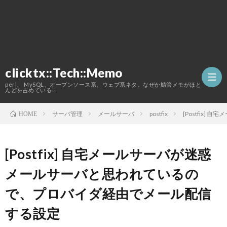
clicktx::Tech::Memo
perl、 MySQL、オープンソース系、ウェブ系ネタ。なぜか鯖管メモがほと
んどを占めている…
サーバ管理
メールサーバ
postfix
[Postfix
HOME
ホ
[Postfix] 自宅メールサーバが迷惑
ー
こ
メールサーバと思われているの
ム
の
で、プロバイダ経由でメール配信
する設定
ブ