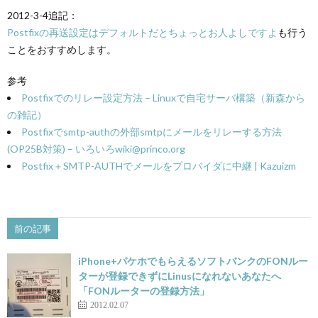
2012-3-4追記：
Postfixの再送設定はデフォルトだとちょっとお人よしですよ
も行う
ことをおすすめします。
参考
Postfixでのリレー設定方法 – Linuxで自宅サーバ構築（新森から
の雑記）
Postfixでsmtp-authの外部smtpにメールをリレーする方法
(OP25B対策) – いろいろwiki@princo.org
Postfix＋SMTP-AUTHでメールをプロバイダに中継 | Kazuizm
前の記事
iPhone+パケホでもらえるソフトバンクのFONルー
ターが登録できずにLinusになれないあなたへ
「FONルーターの登録方法」
2012.02.07