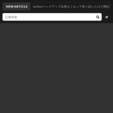
したらNASへTimeMachineバックアップ出来なくなって色々試したけど神記事のおかげ
NEW ARTICLE