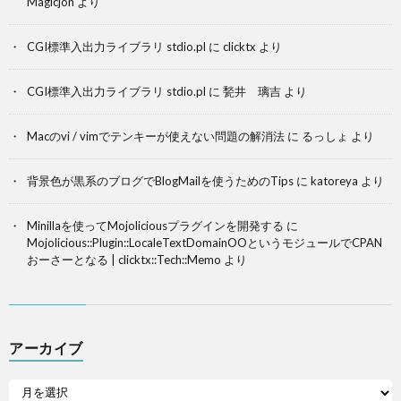
Magicjon
より
CGI標準入出力ライブラリ stdio.pl
に
clicktx
より
CGI標準入出力ライブラリ stdio.pl
に
甃井 璃吉
より
Macのvi / vimでテンキーが使えない問題の解消法
に
るっしょ
より
背景色が黒系のブログでBlogMailを使うためのTips
に
katoreya
より
Minillaを使ってMojoliciousプラグインを開発する
に
Mojolicious::Plugin::LocaleTextDomainOOというモジュールでCPAN
おーさーとなる | clicktx::Tech::Memo
より
アーカイブ