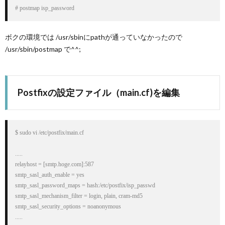
# postmap isp_password
ボクの環境では /usr/sbinにpathが通っていなかったので
/usr/sbin/postmap で^^;
Postfixの設定ファイル（main.cf)を編集
$ sudo vi /etc/postfix/main.cf

.....

relayhost = [smtp.hoge.com]:587

smtp_sasl_auth_enable = yes

smtp_sasl_password_maps = hash:/etc/postfix/isp_passwd

smtp_sasl_mechanism_filter = login, plain, cram-md5

smtp_sasl_security_options = noanonymous
