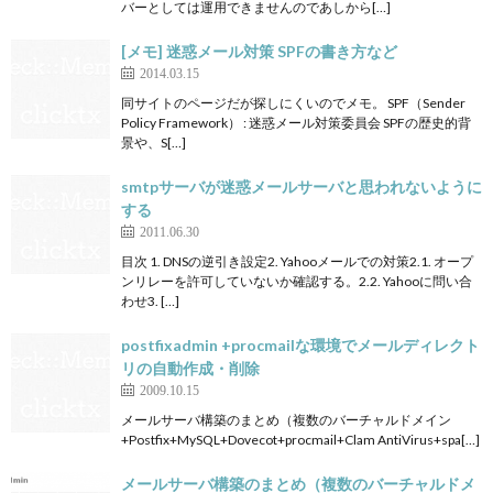
バーとしては運用できませんのであしから[…]
[メモ] 迷惑メール対策 SPFの書き方など
2014.03.15
同サイトのページだが探しにくいのでメモ。 SPF（Sender
Policy Framework） : 迷惑メール対策委員会 SPFの歴史的背
景や、S[…]
smtpサーバが迷惑メールサーバと思われないように
する
2011.06.30
目次 1. DNSの逆引き設定2. Yahooメールでの対策2.1. オープ
ンリレーを許可していないか確認する。2.2. Yahooに問い合
わせ3. […]
postfixadmin +procmailな環境でメールディレクト
リの自動作成・削除
2009.10.15
メールサーバ構築のまとめ（複数のバーチャルドメイン
+Postfix+MySQL+Dovecot+procmail+Clam AntiVirus+spa[…]
メールサーバ構築のまとめ（複数のバーチャルドメ