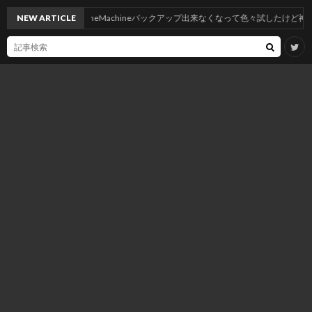
にしたらNASへTimeMachineバックアップ出来なくなって色々試したけど神記事のおか
NEW ARTICLE