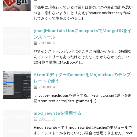
開発中に現在行っている作業とは別のバグや修正箇所を思い
つき、忘れないようにとりあえずfeature-xxx branchを作成
しておくって事をよくやる[…]
[mac]Mountain LionにmacportsでMongoDBをイ
ンストール
2013.06.02
### インストール ビルドにそこそこ時間がかかる。6時間な
んてエントリーもあったけどそんなにかからなかった。15-
20分位？環境はMacBookPr[…]
AtomエディターのemmetをMojoliciousのテンプ
レートで使う
2016.09.04
language-mojoliciousを導入する。 keymap.csonに以下を追
記 'atom-text-editor[data-grammar[…]
mod_rewriteを活用する
2006.11.05
■mod_rewriteって？ mod_rewriteはApacheのモジュールで
す。インストールされていない場合は使用できません。root