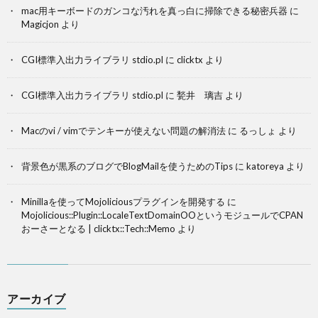
mac用キーボードのガンコな汚れを真っ白に掃除できる秘密兵器
に
Magicjon
より
CGI標準入出力ライブラリ stdio.pl
に
clicktx
より
CGI標準入出力ライブラリ stdio.pl
に
甃井 璃吉
より
Macのvi / vimでテンキーが使えない問題の解消法
に
るっしょ
より
背景色が黒系のブログでBlogMailを使うためのTips
に
katoreya
より
Minillaを使ってMojoliciousプラグインを開発する
に
Mojolicious::Plugin::LocaleTextDomainOOというモジュールでCPAN
おーさーとなる | clicktx::Tech::Memo
より
アーカイブ