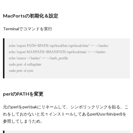
MacPortsの初期化＆設定
Terminalでコマンドを実行
echo 'export PATH=$PATH:/opt/local/bin:/opt/local/sbin/' >> ~/.bashrc

echo 'export MANPATH=$MANPATH:/opt/local/man' >> ~/.bashrc

echo 'source ~/.bashrc' >> ~/.bash_profile

sudo port -d selfupdate

sudo port -d sync
perlのPATHを変更
元のperlをperl.bakにリネームして、シンボリックリンクを貼る。こ
れをしておかないと元々インストールしてあるperl(/usr/bin/perl)を
参照してしまうため。