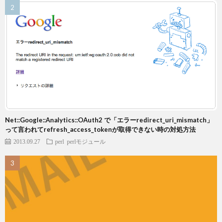
Net::Google::Analytics::OAuth2 で「エラーredirect_uri_mismatch」
って言われてrefresh_access_tokenが取得できない時の対処方法
2013.09.27
perl
perlモジュール