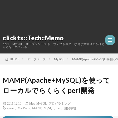
clicktx::Tech::Memo
perl、 MySQL、オープンソース系、ウェブ系ネタ。なぜか鯖管メモがほと
んどを占めている…
データベース
MySQL
MAMP(Apache+MySQL)を
HOME
ホ
MAMP(Apache+MySQL)を使って
ー
こ
ローカルでらくらくperl開発
ム
の
2011.12.15
Mac
MySQL
プログラミング
cpanm
,
MacPorts
,
MANP
,
MySQL
,
perl
,
開発環境
ブ