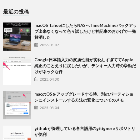
最近の投稿
macOS TahoeにしたらNASへTimeMachineバックアッ
プ出来なくなって色々試したけど神記事のおかげで一発
解消した
2026.01.07
Google日本語入力の変換性能が劣化しすぎててApple
純正のことえりに戻したいが、テンキー入力時の挙動だ
けがネックな件
2025.04.30
macのOSをアップグレードする時、別のパーティショ
ンにインストールする方法の変化についてのメモ
2025.03.04
githubが管理している各言語用のgitignoreリポジトリ
が便利