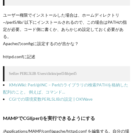
ユーザー権限でインストールした場合は、ホームディレクトリ
~/perl5/lib/ 以下にインストールされるので、この場合はPATHの指
定が必要。コード側に書くか、あらかじめ設定しておく必要があ
る。
Apacheのconfigに設定するのが吉かな？
httpd.confに記述
SetEnv PERL5LIB /Users/clicktx/perl5/lib/perl5
KMsWiki: Perl/@INC – Perlのライブラリの検索PATHを格納した
配列のこと。 例えば、コマンド…
CGIでの環境変数PERL5LIBの設定 | OKWave
MAMPでCGI(perl)を実行できるようにする
/Applications/MAMP/conf/apache/httpd.conf を編集する。自分の場