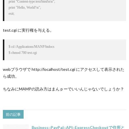
print "Content-type:text/html\n\n";

print "Hello, World!\n";

exit;
test.cgi に実行権を与える。
$ cd /Applications/MANP/htdocs

$ chmod 700 test.cgi
webブラウザで http://localhost/test.cgi にアクセスして表示された
ら成功。
ちなみにMAMPの読み方はまんｐーでいいんじゃないでしょうか？
前の記事
Business::PayPal::API::ExpressCheckoutで住所と