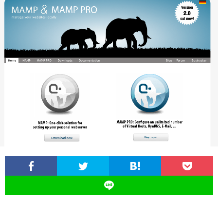
ロ
グ
に
つ
い
て