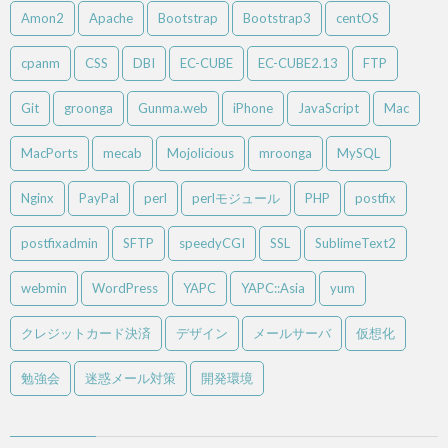
Amon2
Apache
Bootstrap
Bootstrap3
centOS
cpanm
CSS
DBI
EC-CUBE
EC-CUBE2.13
FTP
Git
groonga
Gunma.web
iPhone
JavaScript
Mac
MacPorts
mecab
Mojolicious
mroonga
MySQL
Nginx
PayPal
perl
perlモジュール
PHP
postfix
postfixadmin
SFTP
speedyCGI
SSL
SublimeText2
webmin
WordPress
YAPC
YAPC::Asia
yum
クレジットカード決済
デザイン
メールサーバ
仮想化
勉強会
迷惑メール対策
開発環境