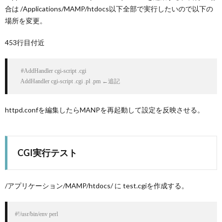
合は /Applications/MAMP/htdocs以下全部で実行したいので以下の
場所を変更。
453行目付近
    #AddHandler cgi-script .cgi

    AddHandler cgi-script .cgi .pl .pm ←追記
httpd.confを編集したらMANPを再起動して設定を反映させる。
CGI実行テスト
/アプリケーション/MAMP/htdocs/ に test.cgiを作成する。
#!/usr/bin/env perl
