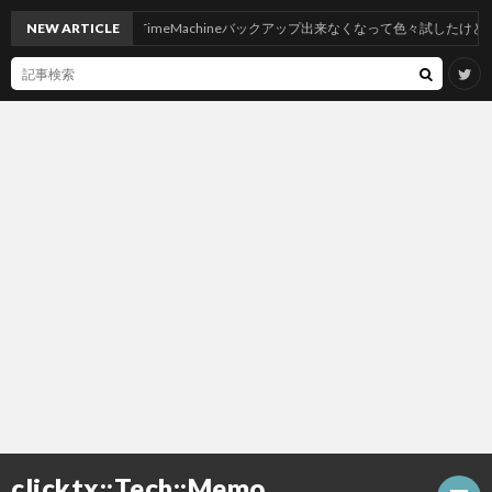
hoeにしたらNASへTimeMachineバックアップ出来なくなって色々試したけど神記事
NEW ARTICLE
clicktx::Tech::Memo