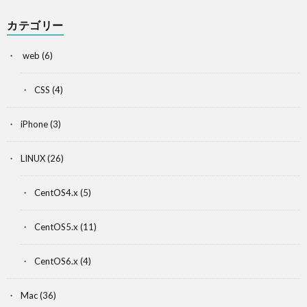
カテゴリー
web
(6)
CSS
(4)
iPhone
(3)
LINUX
(26)
CentOS4.x
(5)
CentOS5.x
(11)
CentOS6.x
(4)
Mac
(36)