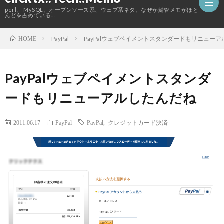
perl、 MySQL、オープンソース系、ウェブ系ネタ。なぜか鯖管メモがほと
んどを占めている…
PayPal
PayPalウェブペイメントスタンダードもリニュー
HOME
ホ
PayPalウェブペイメントスタンダ
ー
こ
ードもリニューアルしたんだね
ム
の
2011.06.17
PayPal
PayPal
,
クレジットカード決済
ブ
ロ
グ
に