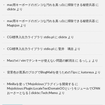
mac用キーボードのガンコな汚れを真っ白に掃除できる秘密兵器
に
clicktx
より
mac用キーボードのガンコな汚れを真っ白に掃除できる秘密兵器
に
Magicjon
より
CGI標準入出力ライブラリ stdio.pl
に
clicktx
より
CGI標準入出力ライブラリ stdio.pl
に
甃井 璃吉
より
Macのvi / vimでテンキーが使えない問題の解消法
に
るっしょ
より
背景色が黒系のブログでBlogMailを使うためのTips
に
katoreya
より
Minillaを使ってMojoliciousプラグインを開発する
に
Mojolicious::Plugin::LocaleTextDomainOOというモジュールでCPAN
おーさーとなる | clicktx::Tech::Memo
より