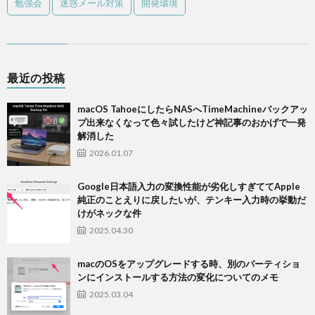
勉強会
迷惑メール対策
開発環境
最近の投稿
macOS TahoeにしたらNASへTimeMachineバックアッ
プ出来なくなって色々試したけど神記事のおかげで一発
解消した
2026.01.07
Google日本語入力の変換性能が劣化しすぎててApple
純正のことえりに戻したいが、テンキー入力時の挙動だ
けがネックな件
2025.04.30
macのOSをアップグレードする時、別のパーティショ
ンにインストールする方法の変化についてのメモ
2025.03.04