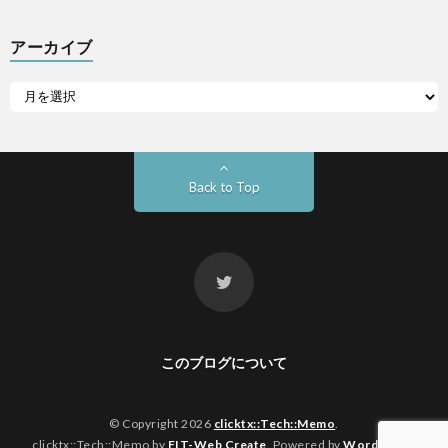
アーカイブ
Back to Top
このブログについて
© Copyright 2026
clicktx::Tech::Memo
.
clicktx::Tech::Memo by
FIT-Web Create
. Powered by
WordPress
.