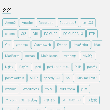
タグ
Amon2
Apache
Bootstrap
Bootstrap3
centOS
cpanm
CSS
DBI
EC-CUBE
EC-CUBE2.13
FTP
Git
groonga
Gunma.web
iPhone
JavaScript
Mac
MacPorts
mecab
Mojolicious
mroonga
MySQL
Nginx
PayPal
perl
perlモジュール
PHP
postfix
postfixadmin
SFTP
speedyCGI
SSL
SublimeText2
webmin
WordPress
YAPC
YAPC::Asia
yum
クレジットカード決済
デザイン
メールサーバ
仮想化