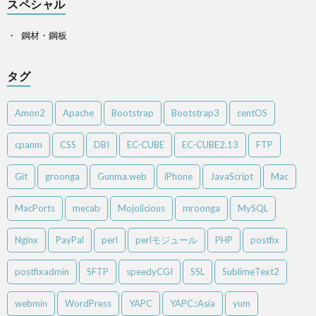
スペシャル
鋼材・鋼板
タグ
Amon2
Apache
Bootstrap
Bootstrap3
centOS
cpanm
CSS
DBI
EC-CUBE
EC-CUBE2.13
FTP
Git
groonga
Gunma.web
iPhone
JavaScript
Mac
MacPorts
mecab
Mojolicious
mroonga
MySQL
Nginx
PayPal
perl
perlモジュール
PHP
postfix
postfixadmin
SFTP
speedyCGI
SSL
SublimeText2
webmin
WordPress
YAPC
YAPC::Asia
yum