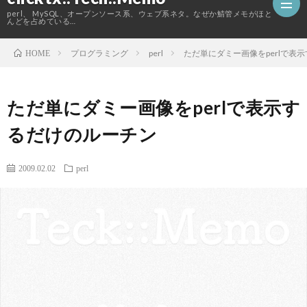
perl、 MySQL、オープンソース系、ウェブ系ネタ。なぜか鯖管メモがほと
んどを占めている…
プログラミング
perl
ただ単にダミー画像をperlで表
HOME
ホ
ただ単にダミー画像をperlで表示す
ー
こ
るだけのルーチン
ム
の
2009.02.02
perl
ブ
ロ
グ
に