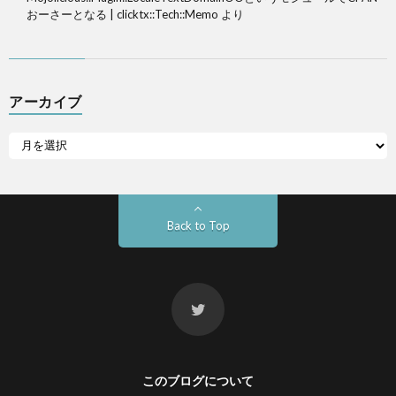
おーさーとなる | clicktx::Tech::Memo
より
アーカイブ
Back to Top
このブログについて