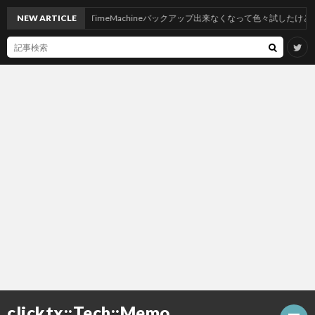
ahoeにしたらNASへTimeMachineバックアップ出来なくなって色々試したけど神記
NEW ARTICLE
clicktx::Tech::Memo