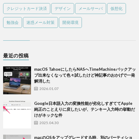
クレジットカード決済
デザイン
メールサーバ
仮想化
勉強会
迷惑メール対策
開発環境
最近の投稿
macOS TahoeにしたらNASへTimeMachineバックアッ
プ出来なくなって色々試したけど神記事のおかげで一発
解消した
2026.01.07
Google日本語入力の変換性能が劣化しすぎててApple
純正のことえりに戻したいが、テンキー入力時の挙動だ
けがネックな件
2025.04.30
macのOSをアップグレードする時、別のパーティショ