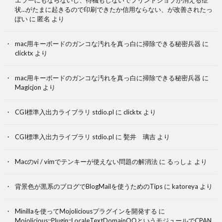
エラーにもならないし、待機もしないでプリントジョブが消える症
状…がたまに起きるので印刷できたか信用ならない、が改善されたっ
ぽい
に
匿名
より
mac用キーボードのガンコな汚れを真っ白に掃除できる秘密兵器
に
clicktx
より
mac用キーボードのガンコな汚れを真っ白に掃除できる秘密兵器
に
Magicjon
より
CGI標準入出力ライブラリ stdio.pl
に
clicktx
より
CGI標準入出力ライブラリ stdio.pl
に
甃井 璃吉
より
Macのvi / vimでテンキーが使えない問題の解消法
に
るっしょ
より
背景色が黒系のブログでBlogMailを使うためのTips
に
katoreya
より
Minillaを使ってMojoliciousプラグインを開発する
に
Mojolicious::Plugin::LocaleTextDomainOOというモジュールでCPAN