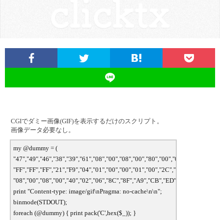
つ
い
て
CGIでダミー画像(GIF)を表示するだけのスクリプト。
画像データ必要なし。
my @dummy = (
"47","49","46","38","39","61","08","00","08","00","80","00","00","00","00","0
"FF","FF","FF","21","F9","04","01","00","00","01","00","2C","00","00","00","0
"08","00","08","00","40","02","06","8C","8F","A9","CB","ED","5D","00","3B" 
print "Content-type: image/gif\nPragma: no-cache\n\n";
binmode(STDOUT);
foreach (@dummy) { print pack('C',hex($_)); }