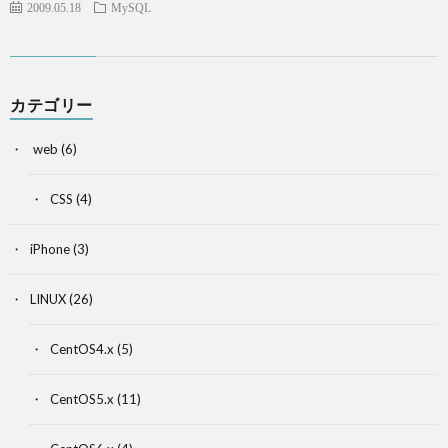
2009.05.18
MySQL
カテゴリー
web
(6)
CSS
(4)
iPhone
(3)
LINUX
(26)
CentOS4.x
(5)
CentOS5.x
(11)