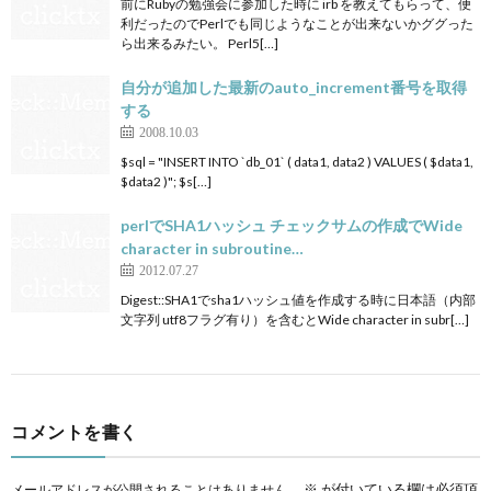
前にRubyの勉強会に参加した時に irb を教えてもらって、便
利だったのでPerlでも同じようなことが出来ないかググった
ら出来るみたい。 Perl5[…]
自分が追加した最新のauto_increment番号を取得
する
2008.10.03
$sql = "INSERT INTO `db_01` ( data1, data2 ) VALUES ( $data1,
$data2 )"; $s[…]
perlでSHA1ハッシュ チェックサムの作成でWide
character in subroutine…
2012.07.27
Digest::SHA1でsha1ハッシュ値を作成する時に日本語（内部
文字列 utf8フラグ有り）を含むとWide character in subr[…]
コメントを書く
※
が付いている欄は必須項
メールアドレスが公開されることはありません。